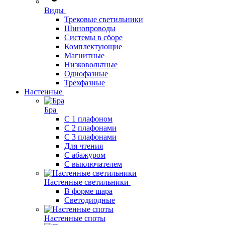
Виды
Трековые светильники
Шинопроводы
Системы в сборе
Комплектующие
Магнитные
Низковольтные
Однофазные
Трехфазные
Настенные
Бра
С 1 плафоном
С 2 плафонами
С 3 плафонами
Для чтения
С абажуром
С выключателем
Настенные светильники
В форме шара
Светодиодные
Настенные споты