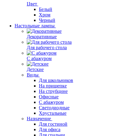
Цвет
Белый
Хром
Черный
Настольные лампы
Декоративные
Для рабочего стола
С абажуром
Детские
Виды
Для школьников
На прищепке
На струбцине
Офисные
С абажуром
Светодиодные
Хрустальные
Назначение
Для гостиной
Для офиса
Для спальни