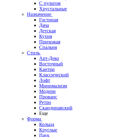
С пультом
Хрустальные
Назначение
Гостиная
Дача
Детская
Кухня
Прихожая
Спальня
Стиль
Арт-Деко
Восточный
Кантри
Классический
Лофт
Минимализм
Модерн
Прованс
Ретро
Скандинавский
Еще
Форма
Кольца
Круглые
Паук