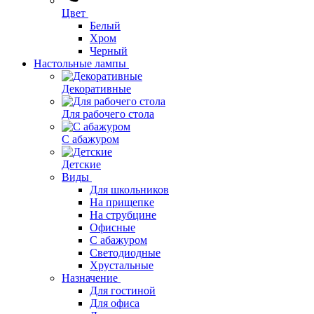
Цвет
Белый
Хром
Черный
Настольные лампы
Декоративные
Для рабочего стола
С абажуром
Детские
Виды
Для школьников
На прищепке
На струбцине
Офисные
С абажуром
Светодиодные
Хрустальные
Назначение
Для гостиной
Для офиса