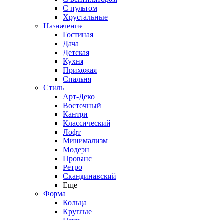
С пультом
Хрустальные
Назначение
Гостиная
Дача
Детская
Кухня
Прихожая
Спальня
Стиль
Арт-Деко
Восточный
Кантри
Классический
Лофт
Минимализм
Модерн
Прованс
Ретро
Скандинавский
Еще
Форма
Кольца
Круглые