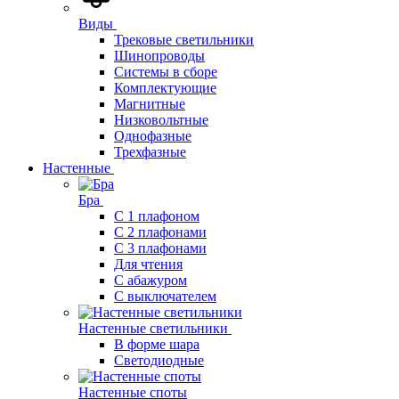
Виды
Трековые светильники
Шинопроводы
Системы в сборе
Комплектующие
Магнитные
Низковольтные
Однофазные
Трехфазные
Настенные
Бра
С 1 плафоном
С 2 плафонами
С 3 плафонами
Для чтения
С абажуром
С выключателем
Настенные светильники
В форме шара
Светодиодные
Настенные споты