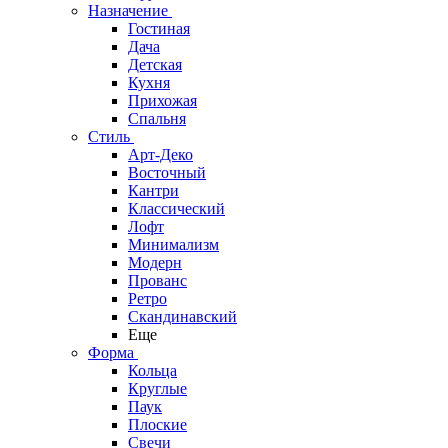
Назначение
Гостиная
Дача
Детская
Кухня
Прихожая
Спальня
Стиль
Арт-Деко
Восточный
Кантри
Классический
Лофт
Минимализм
Модерн
Прованс
Ретро
Скандинавский
Еще
Форма
Кольца
Круглые
Паук
Плоские
Свечи