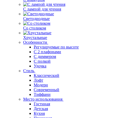
С лампой для чтения
Светодиодные
Со столиком
Хрустальные
Особенности
Регулируемые по высоте
С 2 плафонами
С диммером
С полкой
Удочка
Стиль
Классический
Лофт
Модерн
Современный
Тиффани
Место использования
Гостиная
Детская
Кухня