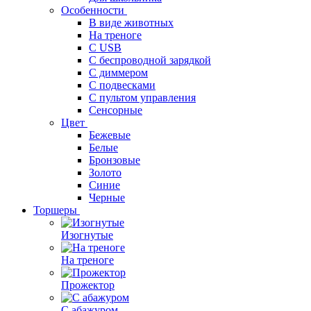
Особенности
В виде животных
На треноге
С USB
С беспроводной зарядкой
С диммером
С подвесками
С пультом управления
Сенсорные
Цвет
Бежевые
Белые
Бронзовые
Золото
Синие
Черные
Торшеры
Изогнутые
На треноге
Прожектор
С абажуром