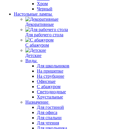
Хром
Черный
Настольные лампы
Декоративные
Для рабочего стола
С абажуром
Детские
Виды
Для школьников
На прищепке
На струбцине
Офисные
С абажуром
Светодиодные
Хрустальные
Назначение
Для гостиной
Для офиса
Для спальни
Для чтения
Для школьника