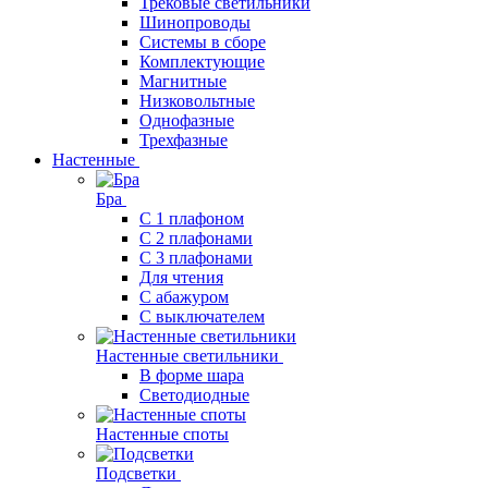
Трековые светильники
Шинопроводы
Системы в сборе
Комплектующие
Магнитные
Низковольтные
Однофазные
Трехфазные
Настенные
Бра
С 1 плафоном
С 2 плафонами
С 3 плафонами
Для чтения
С абажуром
С выключателем
Настенные светильники
В форме шара
Светодиодные
Настенные споты
Подсветки