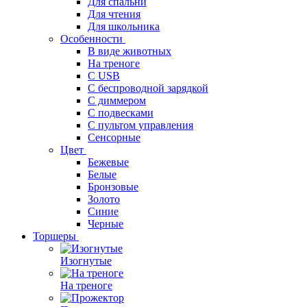
Для спальни
Для чтения
Для школьника
Особенности
В виде животных
На треноге
С USB
С беспроводной зарядкой
С диммером
С подвесками
С пультом управления
Сенсорные
Цвет
Бежевые
Белые
Бронзовые
Золото
Синие
Черные
Торшеры
Изогнутые
На треноге