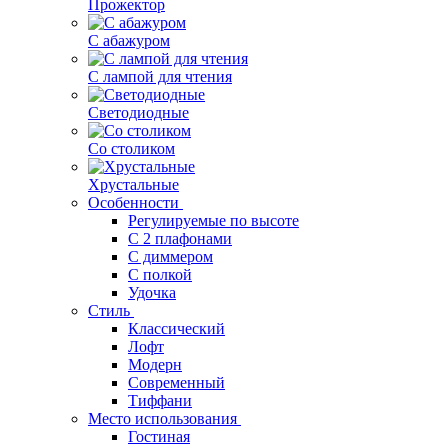
Прожектор
С абажуром
С лампой для чтения
Светодиодные
Со столиком
Хрустальные
Особенности
Регулируемые по высоте
С 2 плафонами
С диммером
С полкой
Удочка
Стиль
Классический
Лофт
Модерн
Современный
Тиффани
Место использования
Гостиная