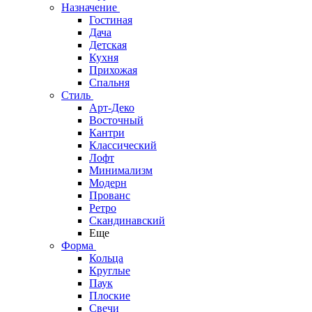
Назначение
Гостиная
Дача
Детская
Кухня
Прихожая
Спальня
Стиль
Арт-Деко
Восточный
Кантри
Классический
Лофт
Минимализм
Модерн
Прованс
Ретро
Скандинавский
Еще
Форма
Кольца
Круглые
Паук
Плоские
Свечи