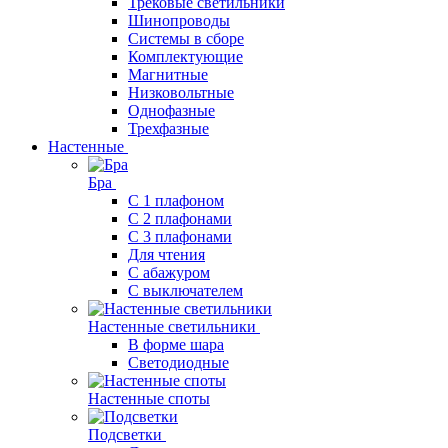
Трековые светильники
Шинопроводы
Системы в сборе
Комплектующие
Магнитные
Низковольтные
Однофазные
Трехфазные
Настенные
Бра
С 1 плафоном
С 2 плафонами
С 3 плафонами
Для чтения
С абажуром
С выключателем
Настенные светильники
В форме шара
Светодиодные
Настенные споты
Подсветки