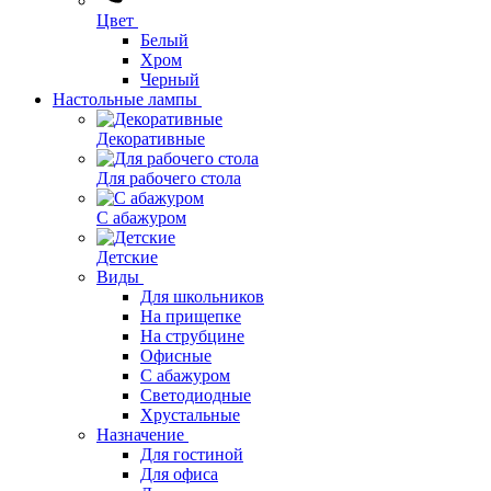
Цвет
Белый
Хром
Черный
Настольные лампы
Декоративные
Для рабочего стола
С абажуром
Детские
Виды
Для школьников
На прищепке
На струбцине
Офисные
С абажуром
Светодиодные
Хрустальные
Назначение
Для гостиной
Для офиса