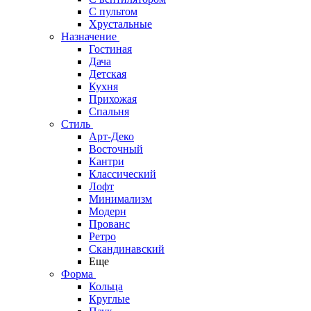
С пультом
Хрустальные
Назначение
Гостиная
Дача
Детская
Кухня
Прихожая
Спальня
Стиль
Арт-Деко
Восточный
Кантри
Классический
Лофт
Минимализм
Модерн
Прованс
Ретро
Скандинавский
Еще
Форма
Кольца
Круглые