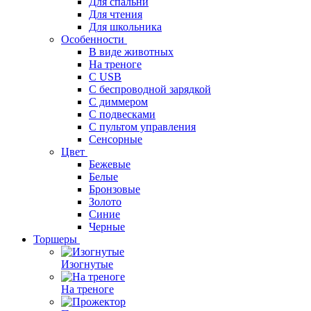
Для спальни
Для чтения
Для школьника
Особенности
В виде животных
На треноге
С USB
С беспроводной зарядкой
С диммером
С подвесками
С пультом управления
Сенсорные
Цвет
Бежевые
Белые
Бронзовые
Золото
Синие
Черные
Торшеры
Изогнутые
На треноге