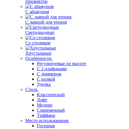
Прожектор
С абажуром
С лампой для чтения
Светодиодные
Со столиком
Хрустальные
Особенности
Регулируемые по высоте
С 2 плафонами
С диммером
С полкой
Удочка
Стиль
Классический
Лофт
Модерн
Современный
Тиффани
Место использования
Гостиная