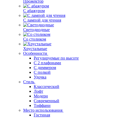
Прожектор
С абажуром
С лампой для чтения
Светодиодные
Со столиком
Хрустальные
Особенности
Регулируемые по высоте
С 2 плафонами
С диммером
С полкой
Удочка
Стиль
Классический
Лофт
Модерн
Современный
Тиффани
Место использования
Гостиная