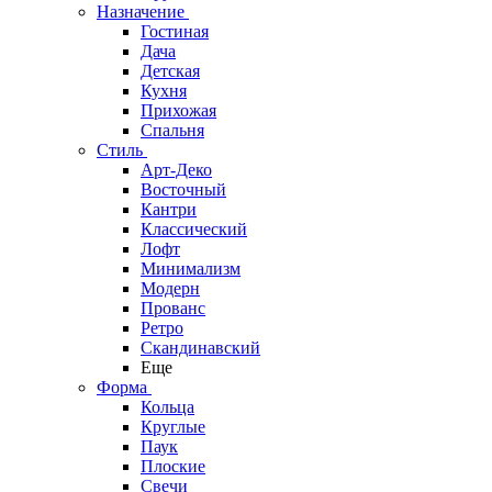
Назначение
Гостиная
Дача
Детская
Кухня
Прихожая
Спальня
Стиль
Арт-Деко
Восточный
Кантри
Классический
Лофт
Минимализм
Модерн
Прованс
Ретро
Скандинавский
Еще
Форма
Кольца
Круглые
Паук
Плоские
Свечи