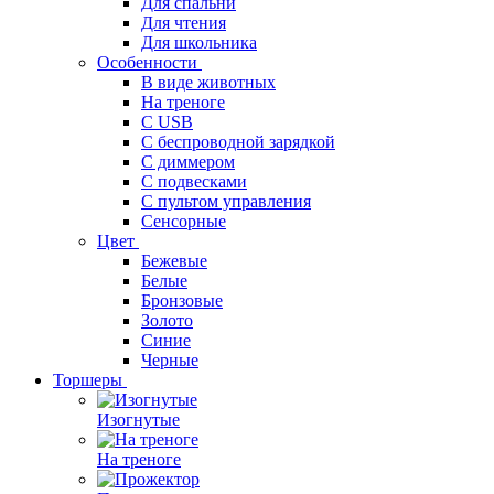
Для спальни
Для чтения
Для школьника
Особенности
В виде животных
На треноге
С USB
С беспроводной зарядкой
С диммером
С подвесками
С пультом управления
Сенсорные
Цвет
Бежевые
Белые
Бронзовые
Золото
Синие
Черные
Торшеры
Изогнутые
На треноге