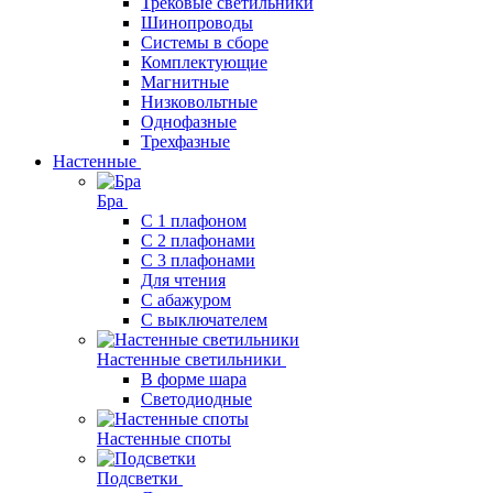
Трековые светильники
Шинопроводы
Системы в сборе
Комплектующие
Магнитные
Низковольтные
Однофазные
Трехфазные
Настенные
Бра
С 1 плафоном
С 2 плафонами
С 3 плафонами
Для чтения
С абажуром
С выключателем
Настенные светильники
В форме шара
Светодиодные
Настенные споты
Подсветки