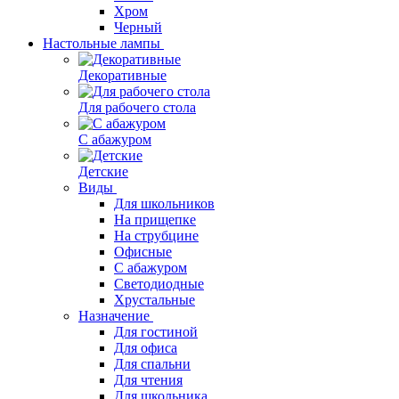
Хром
Черный
Настольные лампы
Декоративные
Для рабочего стола
С абажуром
Детские
Виды
Для школьников
На прищепке
На струбцине
Офисные
С абажуром
Светодиодные
Хрустальные
Назначение
Для гостиной
Для офиса
Для спальни
Для чтения
Для школьника