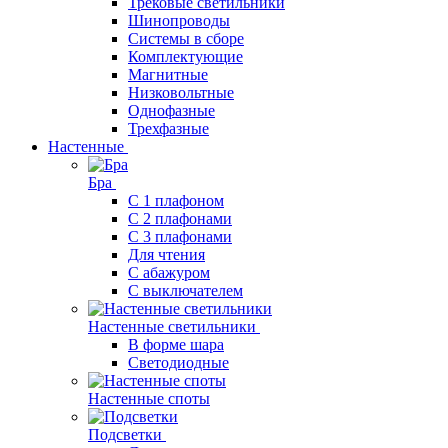
Трековые светильники
Шинопроводы
Системы в сборе
Комплектующие
Магнитные
Низковольтные
Однофазные
Трехфазные
Настенные
Бра
С 1 плафоном
С 2 плафонами
С 3 плафонами
Для чтения
С абажуром
С выключателем
Настенные светильники
В форме шара
Светодиодные
Настенные споты
Подсветки