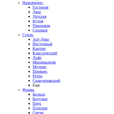
Назначение
Гостиная
Дача
Детская
Кухня
Прихожая
Спальня
Стиль
Арт-Деко
Восточный
Кантри
Классический
Лофт
Минимализм
Модерн
Прованс
Ретро
Скандинавский
Еще
Форма
Кольца
Круглые
Паук
Плоские
Свечи