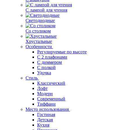
С лампой для чтения
Светодиодные
Со столиком
Хрустальные
Особенности
Регулируемые по высоте
С 2 плафонами
С диммером
С полкой
Удочка
Стиль
Классический
Лофт
Модерн
Современный
Тиффани
Место использования
Гостиная
Детская
Кухня