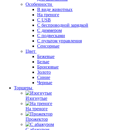
Особенности
В виде животных
На треноге
С USB
С беспроводной зарядкой
С диммером
С подвесками
С пультом управления
Сенсорные
Цвет
Бежевые
Белые
Бронзовые
Золото
Синие
Черные
Торшеры
Изогнутые
На треноге
Прожектор
С абажуром