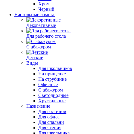
Хром
Черный
Настольные лампы
Декоративные
Для рабочего стола
С абажуром
Детские
Виды
Для школьников
На прищепке
На струбцине
Офисные
С абажуром
Светодиодные
Хрустальные
Назначение
Для гостиной
Для офиса
Для спальни
Для чтения
Для школьника