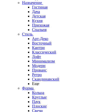
Назначение
Гостиная
Дача
Детская
Кухня
Прихожая
Спальня
Стиль
Арт-Деко
Восточный
Кантри
Классический
Лофт
Минимализм
Модерн
Прованс
Ретро
Скандинавский
Еще
Форма
Кольца
Круглые
Паук
Плоские
Свечи