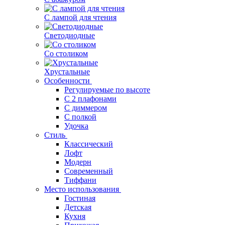
С лампой для чтения
Светодиодные
Со столиком
Хрустальные
Особенности
Регулируемые по высоте
С 2 плафонами
С диммером
С полкой
Удочка
Стиль
Классический
Лофт
Модерн
Современный
Тиффани
Место использования
Гостиная
Детская
Кухня