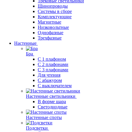
Трековые светильники
Шинопроводы
Системы в сборе
Комплектующие
Магнитные
Низковольтные
Однофазные
Трехфазные
Настенные
Бра
С 1 плафоном
С 2 плафонами
С 3 плафонами
Для чтения
С абажуром
С выключателем
Настенные светильники
В форме шара
Светодиодные
Настенные споты
Подсветки