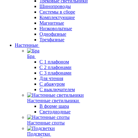
Трековые светильники
Шинопроводы
Системы в сборе
Комплектующие
Магнитные
Низковольтные
Однофазные
Трехфазные
Настенные
Бра
С 1 плафоном
С 2 плафонами
С 3 плафонами
Для чтения
С абажуром
С выключателем
Настенные светильники
В форме шара
Светодиодные
Настенные споты
Подсветки