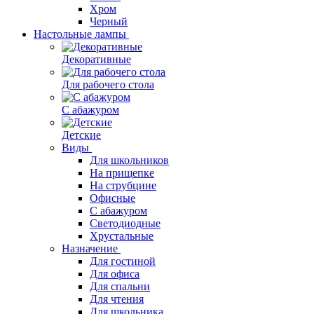
Хром
Черный
Настольные лампы
Декоративные
Для рабочего стола
С абажуром
Детские
Виды
Для школьников
На прищепке
На струбцине
Офисные
С абажуром
Светодиодные
Хрустальные
Назначение
Для гостиной
Для офиса
Для спальни
Для чтения
Для школьника