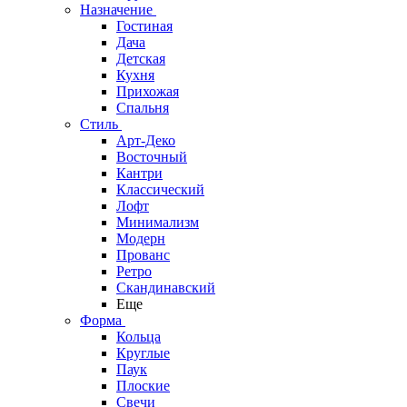
Назначение
Гостиная
Дача
Детская
Кухня
Прихожая
Спальня
Стиль
Арт-Деко
Восточный
Кантри
Классический
Лофт
Минимализм
Модерн
Прованс
Ретро
Скандинавский
Еще
Форма
Кольца
Круглые
Паук
Плоские
Свечи