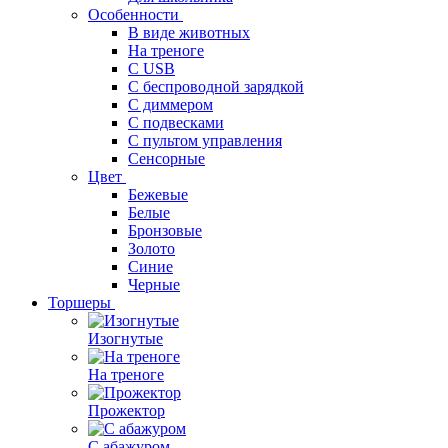
Особенности
В виде животных
На треноге
С USB
С беспроводной зарядкой
С диммером
С подвесками
С пультом управления
Сенсорные
Цвет
Бежевые
Белые
Бронзовые
Золото
Синие
Черные
Торшеры
Изогнутые
На треноге
Прожектор
С абажуром