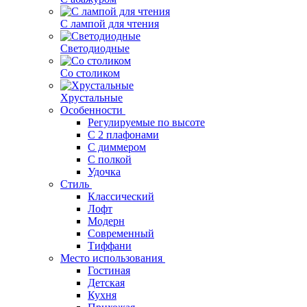
С лампой для чтения
Светодиодные
Со столиком
Хрустальные
Особенности
Регулируемые по высоте
С 2 плафонами
С диммером
С полкой
Удочка
Стиль
Классический
Лофт
Модерн
Современный
Тиффани
Место использования
Гостиная
Детская
Кухня