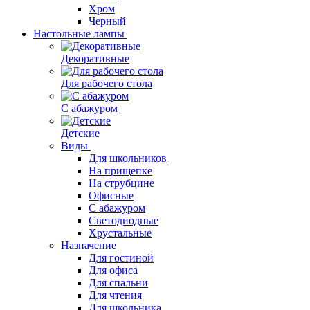
Хром
Черный
Настольные лампы
Декоративные
Для рабочего стола
С абажуром
Детские
Виды
Для школьников
На прищепке
На струбцине
Офисные
С абажуром
Светодиодные
Хрустальные
Назначение
Для гостиной
Для офиса
Для спальни
Для чтения
Для школьника