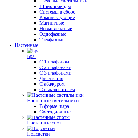
Трековые светильники
Шинопроводы
Системы в сборе
Комплектующие
Магнитные
Низковольтные
Однофазные
Трехфазные
Настенные
Бра
С 1 плафоном
С 2 плафонами
С 3 плафонами
Для чтения
С абажуром
С выключателем
Настенные светильники
В форме шара
Светодиодные
Настенные споты
Подсветки