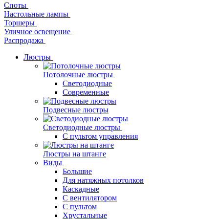
Споты
Настольные лампы
Торшеры
Уличное освещение
Распродажа
Люстры
Потолочные люстры
Светодиодные
Современные
Подвесные люстры
Светодиодные люстры
С пультом управления
Люстры на штанге
Виды
Большие
Для натяжных потолков
Каскадные
С вентилятором
С пультом
Хрустальные