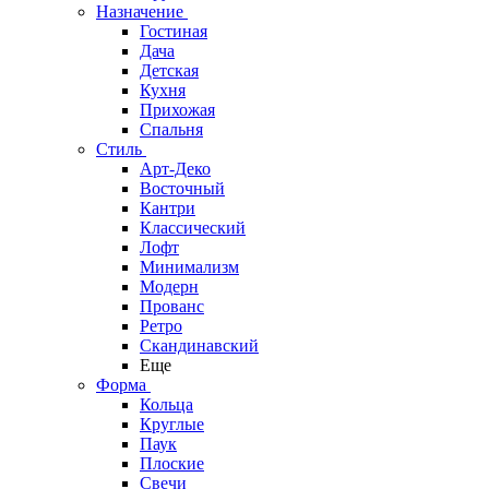
Назначение
Гостиная
Дача
Детская
Кухня
Прихожая
Спальня
Стиль
Арт-Деко
Восточный
Кантри
Классический
Лофт
Минимализм
Модерн
Прованс
Ретро
Скандинавский
Еще
Форма
Кольца
Круглые
Паук
Плоские
Свечи