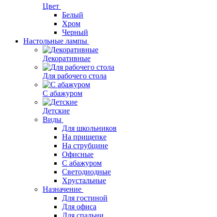
Цвет
Белый
Хром
Черный
Настольные лампы
Декоративные
Для рабочего стола
С абажуром
Детские
Виды
Для школьников
На прищепке
На струбцине
Офисные
С абажуром
Светодиодные
Хрустальные
Назначение
Для гостиной
Для офиса
Для спальни