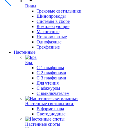
Виды
Трековые светильники
Шинопроводы
Системы в сборе
Комплектующие
Магнитные
Низковольтные
Однофазные
Трехфазные
Настенные
Бра
С 1 плафоном
С 2 плафонами
С 3 плафонами
Для чтения
С абажуром
С выключателем
Настенные светильники
В форме шара
Светодиодные
Настенные споты