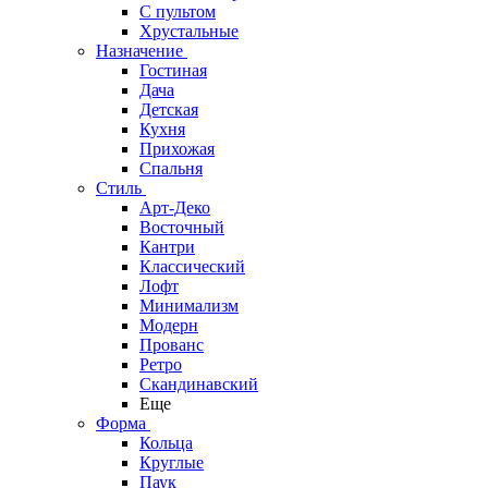
С пультом
Хрустальные
Назначение
Гостиная
Дача
Детская
Кухня
Прихожая
Спальня
Стиль
Арт-Деко
Восточный
Кантри
Классический
Лофт
Минимализм
Модерн
Прованс
Ретро
Скандинавский
Еще
Форма
Кольца
Круглые
Паук