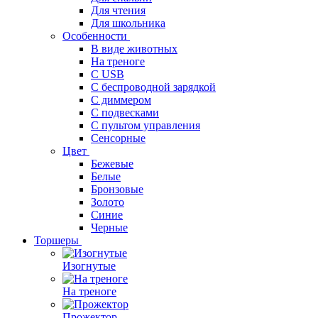
Для чтения
Для школьника
Особенности
В виде животных
На треноге
С USB
С беспроводной зарядкой
С диммером
С подвесками
С пультом управления
Сенсорные
Цвет
Бежевые
Белые
Бронзовые
Золото
Синие
Черные
Торшеры
Изогнутые
На треноге
Прожектор