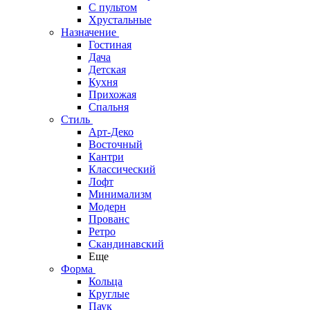
С пультом
Хрустальные
Назначение
Гостиная
Дача
Детская
Кухня
Прихожая
Спальня
Стиль
Арт-Деко
Восточный
Кантри
Классический
Лофт
Минимализм
Модерн
Прованс
Ретро
Скандинавский
Еще
Форма
Кольца
Круглые
Паук