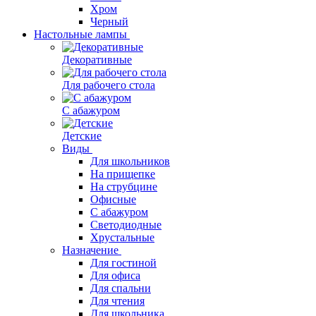
Хром
Черный
Настольные лампы
Декоративные
Для рабочего стола
С абажуром
Детские
Виды
Для школьников
На прищепке
На струбцине
Офисные
С абажуром
Светодиодные
Хрустальные
Назначение
Для гостиной
Для офиса
Для спальни
Для чтения
Для школьника