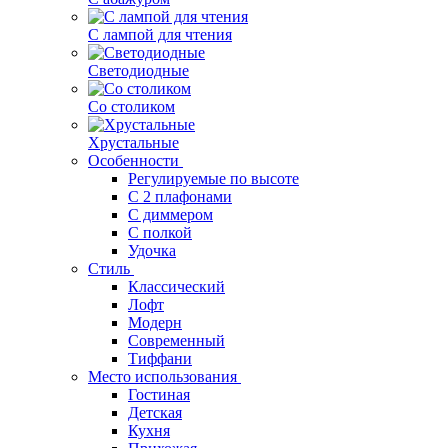
С лампой для чтения
Светодиодные
Со столиком
Хрустальные
Особенности
Регулируемые по высоте
С 2 плафонами
С диммером
С полкой
Удочка
Стиль
Классический
Лофт
Модерн
Современный
Тиффани
Место использования
Гостиная
Детская
Кухня