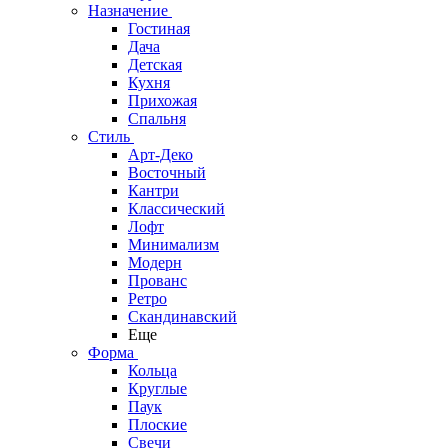
Назначение
Гостиная
Дача
Детская
Кухня
Прихожая
Спальня
Стиль
Арт-Деко
Восточный
Кантри
Классический
Лофт
Минимализм
Модерн
Прованс
Ретро
Скандинавский
Еще
Форма
Кольца
Круглые
Паук
Плоские
Свечи