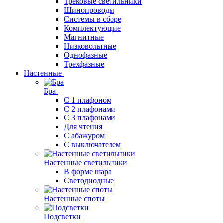
Трековые светильники
Шинопроводы
Системы в сборе
Комплектующие
Магнитные
Низковольтные
Однофазные
Трехфазные
Настенные
Бра
С 1 плафоном
С 2 плафонами
С 3 плафонами
Для чтения
С абажуром
С выключателем
Настенные светильники
В форме шара
Светодиодные
Настенные споты
Подсветки