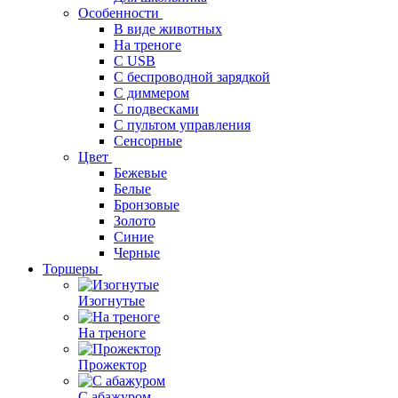
Особенности
В виде животных
На треноге
С USB
С беспроводной зарядкой
С диммером
С подвесками
С пультом управления
Сенсорные
Цвет
Бежевые
Белые
Бронзовые
Золото
Синие
Черные
Торшеры
Изогнутые
На треноге
Прожектор
С абажуром