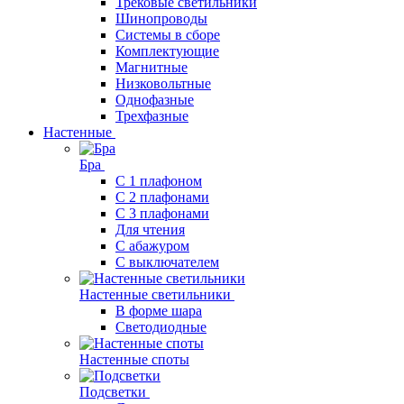
Трековые светильники
Шинопроводы
Системы в сборе
Комплектующие
Магнитные
Низковольтные
Однофазные
Трехфазные
Настенные
Бра
С 1 плафоном
С 2 плафонами
С 3 плафонами
Для чтения
С абажуром
С выключателем
Настенные светильники
В форме шара
Светодиодные
Настенные споты
Подсветки