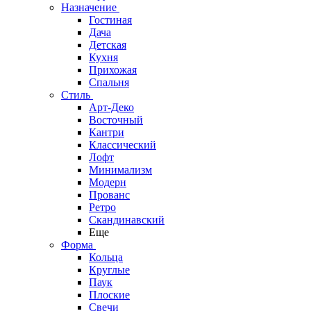
Назначение
Гостиная
Дача
Детская
Кухня
Прихожая
Спальня
Стиль
Арт-Деко
Восточный
Кантри
Классический
Лофт
Минимализм
Модерн
Прованс
Ретро
Скандинавский
Еще
Форма
Кольца
Круглые
Паук
Плоские
Свечи