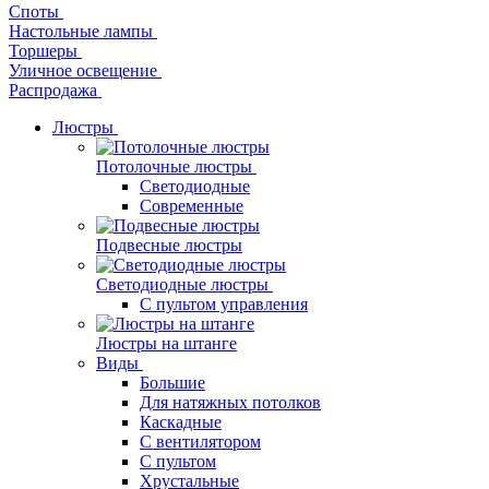
Споты
Настольные лампы
Торшеры
Уличное освещение
Распродажа
Люстры
Потолочные люстры
Светодиодные
Современные
Подвесные люстры
Светодиодные люстры
С пультом управления
Люстры на штанге
Виды
Большие
Для натяжных потолков
Каскадные
С вентилятором
С пультом
Хрустальные