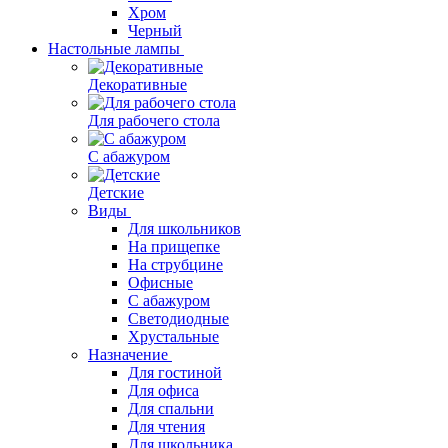
Хром
Черный
Настольные лампы
Декоративные
Для рабочего стола
С абажуром
Детские
Виды
Для школьников
На прищепке
На струбцине
Офисные
С абажуром
Светодиодные
Хрустальные
Назначение
Для гостиной
Для офиса
Для спальни
Для чтения
Для школьника