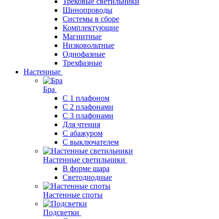
Трековые светильники
Шинопроводы
Системы в сборе
Комплектующие
Магнитные
Низковольтные
Однофазные
Трехфазные
Настенные
Бра
С 1 плафоном
С 2 плафонами
С 3 плафонами
Для чтения
С абажуром
С выключателем
Настенные светильники
В форме шара
Светодиодные
Настенные споты
Подсветки