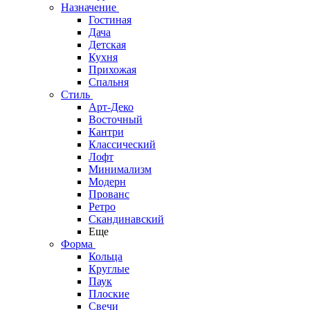
Назначение
Гостиная
Дача
Детская
Кухня
Прихожая
Спальня
Стиль
Арт-Деко
Восточный
Кантри
Классический
Лофт
Минимализм
Модерн
Прованс
Ретро
Скандинавский
Еще
Форма
Кольца
Круглые
Паук
Плоские
Свечи