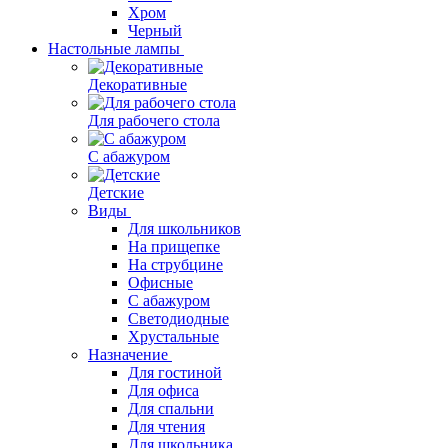
Хром
Черный
Настольные лампы
Декоративные
Для рабочего стола
С абажуром
Детские
Виды
Для школьников
На прищепке
На струбцине
Офисные
С абажуром
Светодиодные
Хрустальные
Назначение
Для гостиной
Для офиса
Для спальни
Для чтения
Для школьника