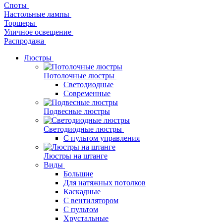
Споты
Настольные лампы
Торшеры
Уличное освещение
Распродажа
Люстры
Потолочные люстры
Светодиодные
Современные
Подвесные люстры
Светодиодные люстры
С пультом управления
Люстры на штанге
Виды
Большие
Для натяжных потолков
Каскадные
С вентилятором
С пультом
Хрустальные