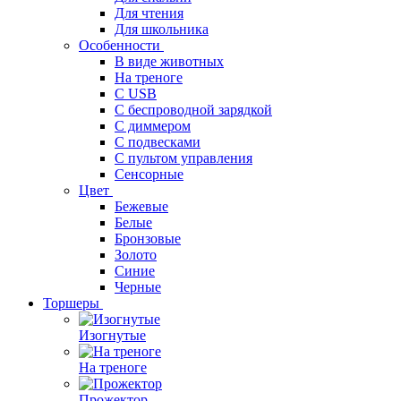
Для чтения
Для школьника
Особенности
В виде животных
На треноге
С USB
С беспроводной зарядкой
С диммером
С подвесками
С пультом управления
Сенсорные
Цвет
Бежевые
Белые
Бронзовые
Золото
Синие
Черные
Торшеры
Изогнутые
На треноге
Прожектор