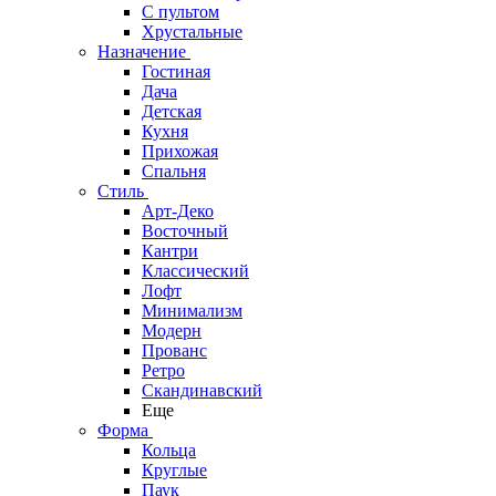
С пультом
Хрустальные
Назначение
Гостиная
Дача
Детская
Кухня
Прихожая
Спальня
Стиль
Арт-Деко
Восточный
Кантри
Классический
Лофт
Минимализм
Модерн
Прованс
Ретро
Скандинавский
Еще
Форма
Кольца
Круглые
Паук