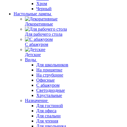
Хром
Черный
Настольные лампы
Декоративные
Для рабочего стола
С абажуром
Детские
Виды
Для школьников
На прищепке
На струбцине
Офисные
С абажуром
Светодиодные
Хрустальные
Назначение
Для гостиной
Для офиса
Для спальни
Для чтения
Для школьника