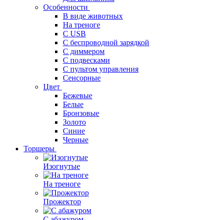
Особенности
В виде животных
На треноге
С USB
С беспроводной зарядкой
С диммером
С подвесками
С пультом управления
Сенсорные
Цвет
Бежевые
Белые
Бронзовые
Золото
Синие
Черные
Торшеры
Изогнутые
На треноге
Прожектор
С абажуром