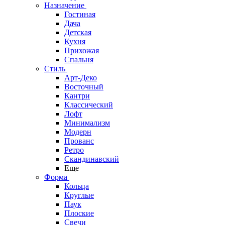
Назначение
Гостиная
Дача
Детская
Кухня
Прихожая
Спальня
Стиль
Арт-Деко
Восточный
Кантри
Классический
Лофт
Минимализм
Модерн
Прованс
Ретро
Скандинавский
Еще
Форма
Кольца
Круглые
Паук
Плоские
Свечи