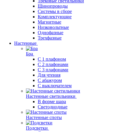
Трековые светильники
Шинопроводы
Системы в сборе
Комплектующие
Магнитные
Низковольтные
Однофазные
Трехфазные
Настенные
Бра
С 1 плафоном
С 2 плафонами
С 3 плафонами
Для чтения
С абажуром
С выключателем
Настенные светильники
В форме шара
Светодиодные
Настенные споты
Подсветки