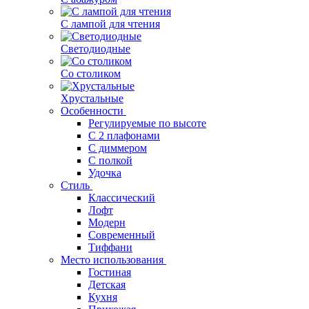
С лампой для чтения
Светодиодные
Со столиком
Хрустальные
Особенности
Регулируемые по высоте
С 2 плафонами
С диммером
С полкой
Удочка
Стиль
Классический
Лофт
Модерн
Современный
Тиффани
Место использования
Гостиная
Детская
Кухня