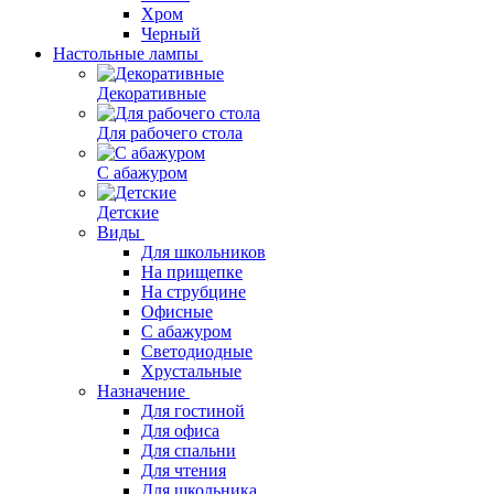
Хром
Черный
Настольные лампы
Декоративные
Для рабочего стола
С абажуром
Детские
Виды
Для школьников
На прищепке
На струбцине
Офисные
С абажуром
Светодиодные
Хрустальные
Назначение
Для гостиной
Для офиса
Для спальни
Для чтения
Для школьника