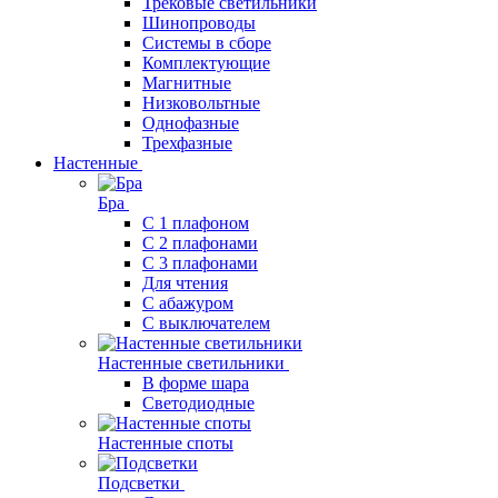
Трековые светильники
Шинопроводы
Системы в сборе
Комплектующие
Магнитные
Низковольтные
Однофазные
Трехфазные
Настенные
Бра
С 1 плафоном
С 2 плафонами
С 3 плафонами
Для чтения
С абажуром
С выключателем
Настенные светильники
В форме шара
Светодиодные
Настенные споты
Подсветки