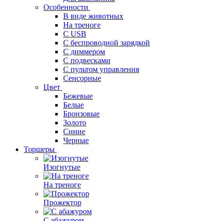
Особенности
В виде животных
На треноге
С USB
С беспроводной зарядкой
С диммером
С подвесками
С пультом управления
Сенсорные
Цвет
Бежевые
Белые
Бронзовые
Золото
Синие
Черные
Торшеры
Изогнутые
На треноге
Прожектор
С абажуром