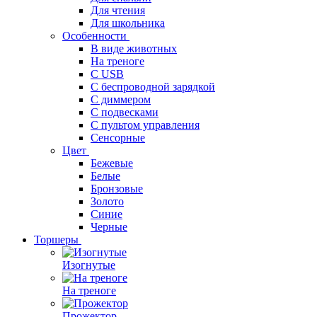
Для чтения
Для школьника
Особенности
В виде животных
На треноге
С USB
С беспроводной зарядкой
С диммером
С подвесками
С пультом управления
Сенсорные
Цвет
Бежевые
Белые
Бронзовые
Золото
Синие
Черные
Торшеры
Изогнутые
На треноге
Прожектор