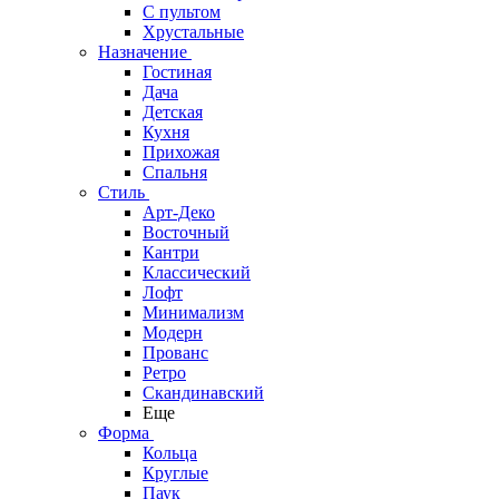
С пультом
Хрустальные
Назначение
Гостиная
Дача
Детская
Кухня
Прихожая
Спальня
Стиль
Арт-Деко
Восточный
Кантри
Классический
Лофт
Минимализм
Модерн
Прованс
Ретро
Скандинавский
Еще
Форма
Кольца
Круглые
Паук