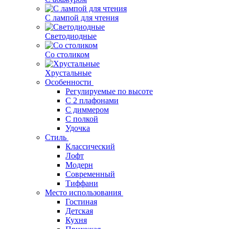
С лампой для чтения
Светодиодные
Со столиком
Хрустальные
Особенности
Регулируемые по высоте
С 2 плафонами
С диммером
С полкой
Удочка
Стиль
Классический
Лофт
Модерн
Современный
Тиффани
Место использования
Гостиная
Детская
Кухня