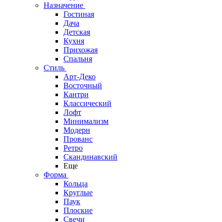
Назначение
Гостиная
Дача
Детская
Кухня
Прихожая
Спальня
Стиль
Арт-Деко
Восточный
Кантри
Классический
Лофт
Минимализм
Модерн
Прованс
Ретро
Скандинавский
Еще
Форма
Кольца
Круглые
Паук
Плоские
Свечи