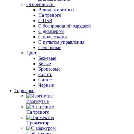
Особенности
В виде животных
На треноге
С USB
С беспроводной зарядкой
С диммером
С подвесками
С пультом управления
Сенсорные
Цвет
Бежевые
Белые
Бронзовые
Золото
Синие
Черные
Торшеры
Изогнутые
На треноге
Прожектор
С абажуром