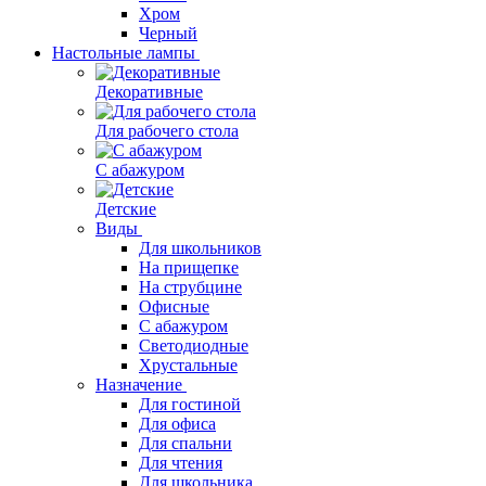
Хром
Черный
Настольные лампы
Декоративные
Для рабочего стола
С абажуром
Детские
Виды
Для школьников
На прищепке
На струбцине
Офисные
С абажуром
Светодиодные
Хрустальные
Назначение
Для гостиной
Для офиса
Для спальни
Для чтения
Для школьника