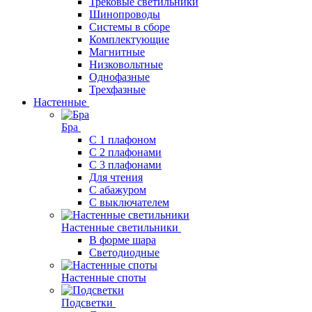
Трековые светильники
Шинопроводы
Системы в сборе
Комплектующие
Магнитные
Низковольтные
Однофазные
Трехфазные
Настенные
Бра
С 1 плафоном
С 2 плафонами
С 3 плафонами
Для чтения
С абажуром
С выключателем
Настенные светильники
В форме шара
Светодиодные
Настенные споты
Подсветки