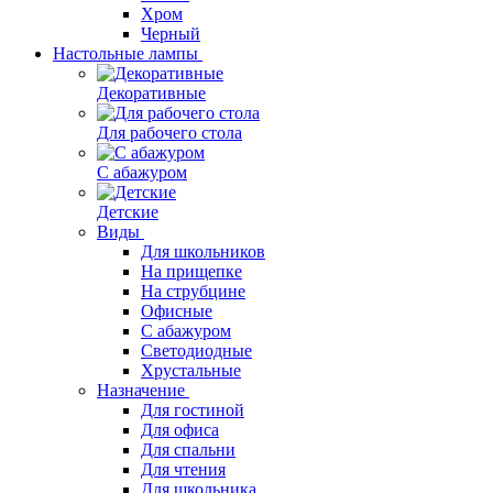
Хром
Черный
Настольные лампы
Декоративные
Для рабочего стола
С абажуром
Детские
Виды
Для школьников
На прищепке
На струбцине
Офисные
С абажуром
Светодиодные
Хрустальные
Назначение
Для гостиной
Для офиса
Для спальни
Для чтения
Для школьника