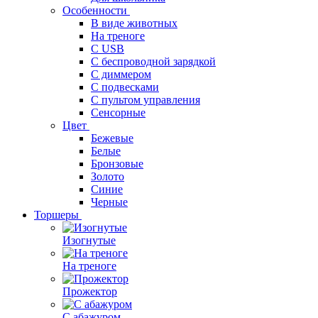
Особенности
В виде животных
На треноге
С USB
С беспроводной зарядкой
С диммером
С подвесками
С пультом управления
Сенсорные
Цвет
Бежевые
Белые
Бронзовые
Золото
Синие
Черные
Торшеры
Изогнутые
На треноге
Прожектор
С абажуром