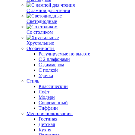
С лампой для чтения
Светодиодные
Со столиком
Хрустальные
Особенности
Регулируемые по высоте
С 2 плафонами
С диммером
С полкой
Удочка
Стиль
Классический
Лофт
Модерн
Современный
Тиффани
Место использования
Гостиная
Детская
Кухня