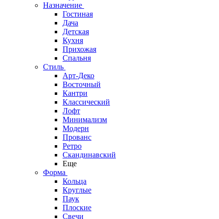
Назначение
Гостиная
Дача
Детская
Кухня
Прихожая
Спальня
Стиль
Арт-Деко
Восточный
Кантри
Классический
Лофт
Минимализм
Модерн
Прованс
Ретро
Скандинавский
Еще
Форма
Кольца
Круглые
Паук
Плоские
Свечи