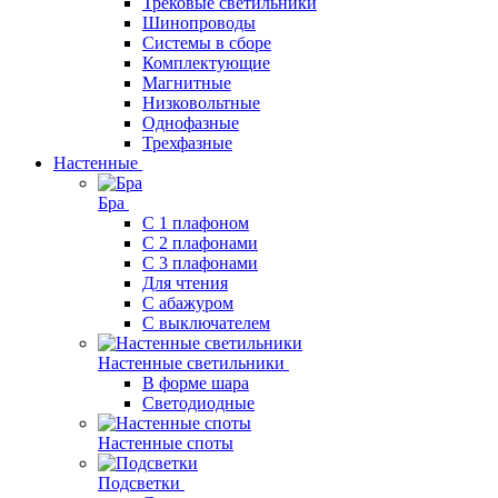
Трековые светильники
Шинопроводы
Системы в сборе
Комплектующие
Магнитные
Низковольтные
Однофазные
Трехфазные
Настенные
Бра
С 1 плафоном
С 2 плафонами
С 3 плафонами
Для чтения
С абажуром
С выключателем
Настенные светильники
В форме шара
Светодиодные
Настенные споты
Подсветки