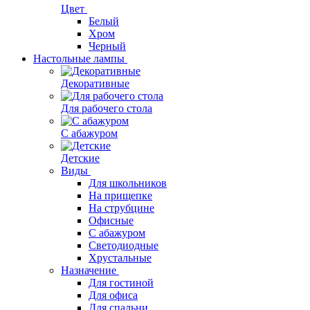
Цвет
Белый
Хром
Черный
Настольные лампы
Декоративные
Для рабочего стола
С абажуром
Детские
Виды
Для школьников
На прищепке
На струбцине
Офисные
С абажуром
Светодиодные
Хрустальные
Назначение
Для гостиной
Для офиса
Для спальни