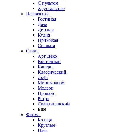
С пультом
Хрустальные
Назначение
Гостиная
Дача
Детская
Кухня
Прихожая
Спальня
Стиль
Арт-Деко
Восточный
Кантри
Классический
Лофт
Минимализм
Модерн
Прованс
Ретро
Скандинавский
Еще
Форма
Кольца
Круглые
Паук