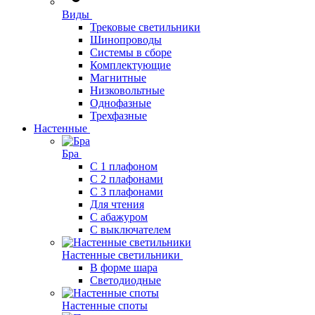
Виды
Трековые светильники
Шинопроводы
Системы в сборе
Комплектующие
Магнитные
Низковольтные
Однофазные
Трехфазные
Настенные
Бра
С 1 плафоном
С 2 плафонами
С 3 плафонами
Для чтения
С абажуром
С выключателем
Настенные светильники
В форме шара
Светодиодные
Настенные споты