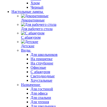
Хром
Черный
Настольные лампы
Декоративные
Для рабочего стола
С абажуром
Детские
Виды
Для школьников
На прищепке
На струбцине
Офисные
С абажуром
Светодиодные
Хрустальные
Назначение
Для гостиной
Для офиса
Для спальни
Для чтения
Для школьника