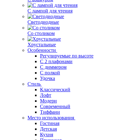
С лампой для чтения
Светодиодные
Со столиком
Хрустальные
Особенности
Регулируемые по высоте
С 2 плафонами
С диммером
С полкой
Удочка
Стиль
Классический
Лофт
Модерн
Современный
Тиффани
Место использования
Гостиная
Детская
Кухня