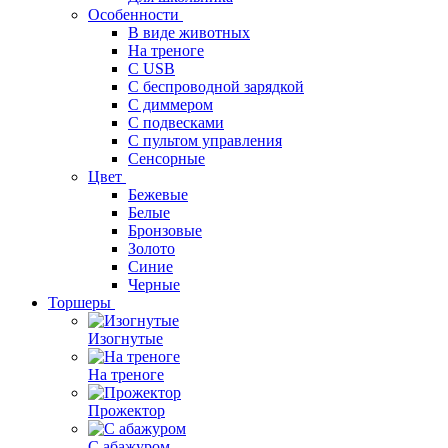
Особенности
В виде животных
На треноге
С USB
С беспроводной зарядкой
С диммером
С подвесками
С пультом управления
Сенсорные
Цвет
Бежевые
Белые
Бронзовые
Золото
Синие
Черные
Торшеры
Изогнутые
На треноге
Прожектор
С абажуром