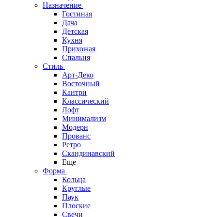
Назначение
Гостиная
Дача
Детская
Кухня
Прихожая
Спальня
Стиль
Арт-Деко
Восточный
Кантри
Классический
Лофт
Минимализм
Модерн
Прованс
Ретро
Скандинавский
Еще
Форма
Кольца
Круглые
Паук
Плоские
Свечи