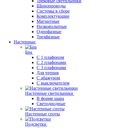
Трековые светильники
Шинопроводы
Системы в сборе
Комплектующие
Магнитные
Низковольтные
Однофазные
Трехфазные
Настенные
Бра
С 1 плафоном
С 2 плафонами
С 3 плафонами
Для чтения
С абажуром
С выключателем
Настенные светильники
В форме шара
Светодиодные
Настенные споты
Подсветки