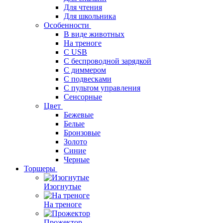
Для чтения
Для школьника
Особенности
В виде животных
На треноге
С USB
С беспроводной зарядкой
С диммером
С подвесками
С пультом управления
Сенсорные
Цвет
Бежевые
Белые
Бронзовые
Золото
Синие
Черные
Торшеры
Изогнутые
На треноге
Прожектор