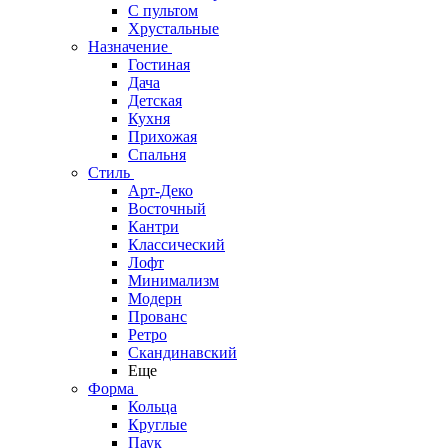
С пультом
Хрустальные
Назначение
Гостиная
Дача
Детская
Кухня
Прихожая
Спальня
Стиль
Арт-Деко
Восточный
Кантри
Классический
Лофт
Минимализм
Модерн
Прованс
Ретро
Скандинавский
Еще
Форма
Кольца
Круглые
Паук