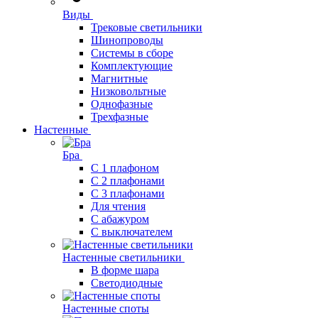
Виды
Трековые светильники
Шинопроводы
Системы в сборе
Комплектующие
Магнитные
Низковольтные
Однофазные
Трехфазные
Настенные
Бра
С 1 плафоном
С 2 плафонами
С 3 плафонами
Для чтения
С абажуром
С выключателем
Настенные светильники
В форме шара
Светодиодные
Настенные споты