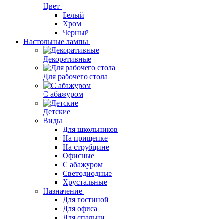
Цвет
Белый
Хром
Черный
Настольные лампы
Декоративные
Для рабочего стола
С абажуром
Детские
Виды
Для школьников
На прищепке
На струбцине
Офисные
С абажуром
Светодиодные
Хрустальные
Назначение
Для гостиной
Для офиса
Для спальни