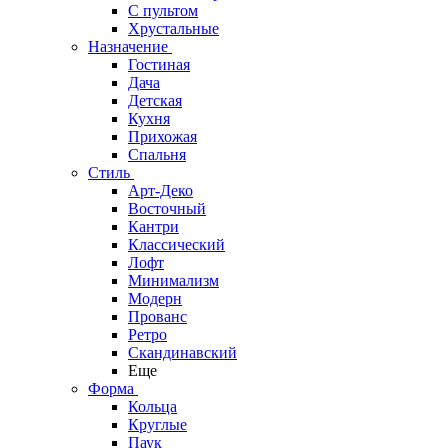
С пультом
Хрустальные
Назначение
Гостиная
Дача
Детская
Кухня
Прихожая
Спальня
Стиль
Арт-Деко
Восточный
Кантри
Классический
Лофт
Минимализм
Модерн
Прованс
Ретро
Скандинавский
Еще
Форма
Кольца
Круглые
Паук