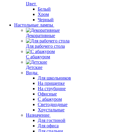
Цвет
Белый
Хром
Черный
Настольные лампы
Декоративные
Для рабочего стола
С абажуром
Детские
Виды
Для школьников
На прищепке
На струбцине
Офисные
С абажуром
Светодиодные
Хрустальные
Назначение
Для гостиной
Для офиса
Для спальни