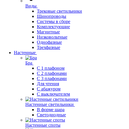
Виды
Трековые светильники
Шинопроводы
Системы в сборе
Комплектующие
Магнитные
Низковольтные
Однофазные
Трехфазные
Настенные
Бра
С 1 плафоном
С 2 плафонами
С 3 плафонами
Для чтения
С абажуром
С выключателем
Настенные светильники
В форме шара
Светодиодные
Настенные споты