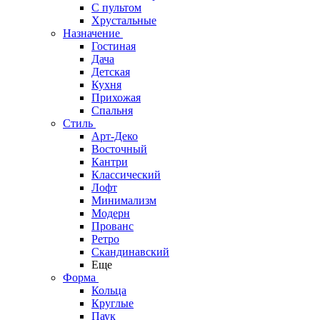
С пультом
Хрустальные
Назначение
Гостиная
Дача
Детская
Кухня
Прихожая
Спальня
Стиль
Арт-Деко
Восточный
Кантри
Классический
Лофт
Минимализм
Модерн
Прованс
Ретро
Скандинавский
Еще
Форма
Кольца
Круглые
Паук