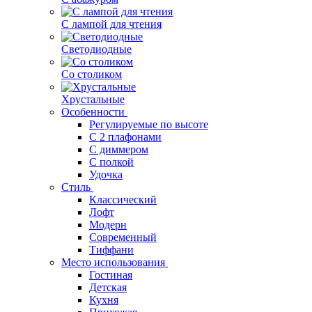
С лампой для чтения
Светодиодные
Со столиком
Хрустальные
Особенности
Регулируемые по высоте
С 2 плафонами
С диммером
С полкой
Удочка
Стиль
Классический
Лофт
Модерн
Современный
Тиффани
Место использования
Гостиная
Детская
Кухня