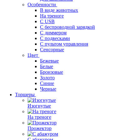
Особенности
В виде животных
На треноге
С USB
С беспроводной зарядкой
С диммером
С подвесками
С пультом управления
Сенсорные
Цвет
Бежевые
Белые
Бронзовые
Золото
Синие
Черные
Торшеры
Изогнутые
На треноге
Прожектор
С абажуром