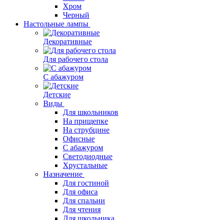
Хром
Черный
Настольные лампы
Декоративные
Для рабочего стола
С абажуром
Детские
Виды
Для школьников
На прищепке
На струбцине
Офисные
С абажуром
Светодиодные
Хрустальные
Назначение
Для гостиной
Для офиса
Для спальни
Для чтения
Для школьника