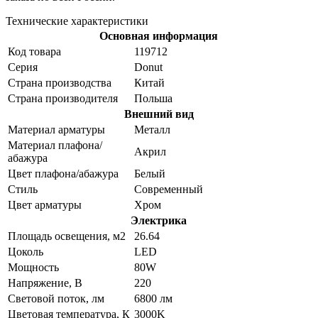
Технические характеристики
Основная информация
Код товара
119712
Серия
Donut
Страна производства
Китай
Страна производителя
Польша
Внешний вид
Материал арматуры
Металл
Материал плафона/
Акрил
абажура
Цвет плафона/абажура
Белый
Стиль
Современный
Цвет арматуры
Хром
Электрика
Площадь освещения, м2
26.64
Цоколь
LED
Мощность
80W
Напряжение, В
220
Световой поток, лм
6800 лм
Цветовая температура, К
3000K