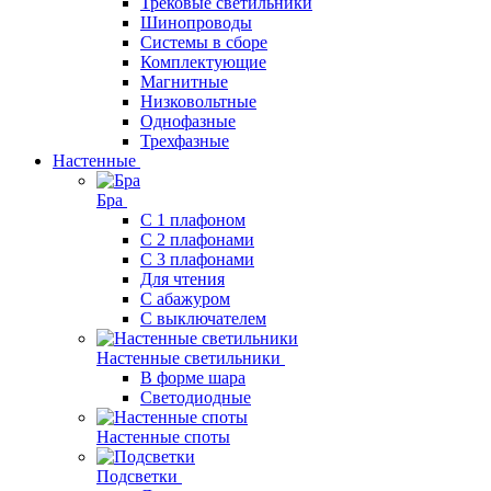
Трековые светильники
Шинопроводы
Системы в сборе
Комплектующие
Магнитные
Низковольтные
Однофазные
Трехфазные
Настенные
Бра
С 1 плафоном
С 2 плафонами
С 3 плафонами
Для чтения
С абажуром
С выключателем
Настенные светильники
В форме шара
Светодиодные
Настенные споты
Подсветки