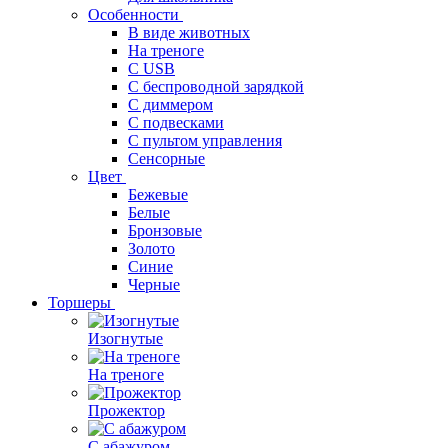
Особенности
В виде животных
На треноге
С USB
С беспроводной зарядкой
С диммером
С подвесками
С пультом управления
Сенсорные
Цвет
Бежевые
Белые
Бронзовые
Золото
Синие
Черные
Торшеры
Изогнутые
На треноге
Прожектор
С абажуром