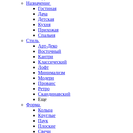
Назначение
Гостиная
Дача
Детская
Кухня
Прихожая
Спальня
Стиль
Арт-Деко
Восточный
Кантри
Классический
Лофт
Минимализм
Модерн
Прованс
Ретро
Скандинавский
Еще
Форма
Кольца
Круглые
Паук
Плоские
Свечи