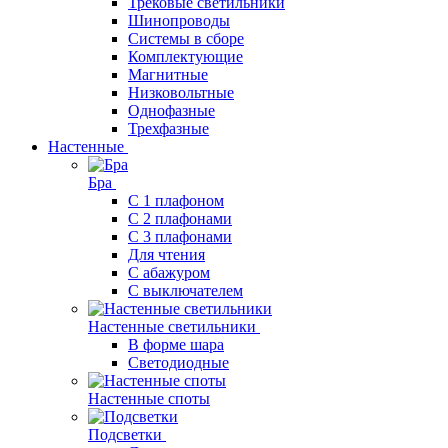
Трековые светильники
Шинопроводы
Системы в сборе
Комплектующие
Магнитные
Низковольтные
Однофазные
Трехфазные
Настенные
Бра
С 1 плафоном
С 2 плафонами
С 3 плафонами
Для чтения
С абажуром
С выключателем
Настенные светильники
В форме шара
Светодиодные
Настенные споты
Подсветки