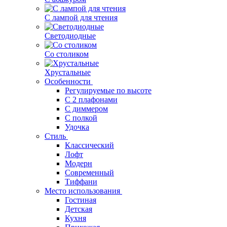
С лампой для чтения
Светодиодные
Со столиком
Хрустальные
Особенности
Регулируемые по высоте
С 2 плафонами
С диммером
С полкой
Удочка
Стиль
Классический
Лофт
Модерн
Современный
Тиффани
Место использования
Гостиная
Детская
Кухня