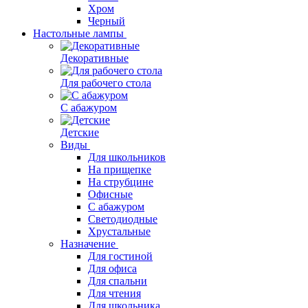
Хром
Черный
Настольные лампы
Декоративные
Для рабочего стола
С абажуром
Детские
Виды
Для школьников
На прищепке
На струбцине
Офисные
С абажуром
Светодиодные
Хрустальные
Назначение
Для гостиной
Для офиса
Для спальни
Для чтения
Для школьника