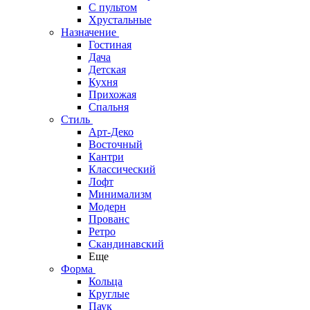
С пультом
Хрустальные
Назначение
Гостиная
Дача
Детская
Кухня
Прихожая
Спальня
Стиль
Арт-Деко
Восточный
Кантри
Классический
Лофт
Минимализм
Модерн
Прованс
Ретро
Скандинавский
Еще
Форма
Кольца
Круглые
Паук