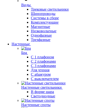
Виды
Трековые светильники
Шинопроводы
Системы в сборе
Комплектующие
Магнитные
Низковольтные
Однофазные
Трехфазные
Настенные
Бра
С 1 плафоном
С 2 плафонами
С 3 плафонами
Для чтения
С абажуром
С выключателем
Настенные светильники
В форме шара
Светодиодные
Настенные споты