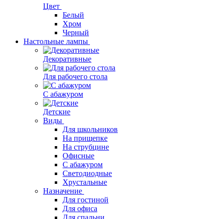
Цвет
Белый
Хром
Черный
Настольные лампы
Декоративные
Для рабочего стола
С абажуром
Детские
Виды
Для школьников
На прищепке
На струбцине
Офисные
С абажуром
Светодиодные
Хрустальные
Назначение
Для гостиной
Для офиса
Для спальни