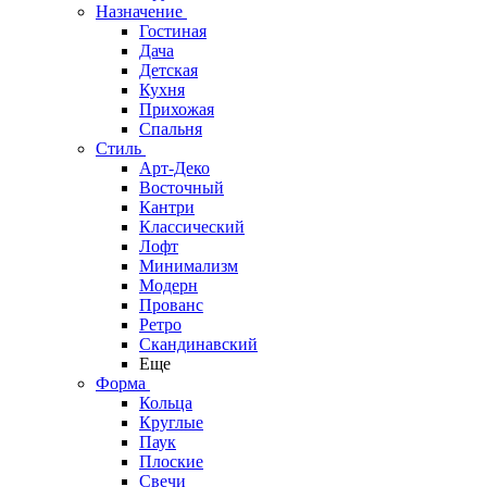
Назначение
Гостиная
Дача
Детская
Кухня
Прихожая
Спальня
Стиль
Арт-Деко
Восточный
Кантри
Классический
Лофт
Минимализм
Модерн
Прованс
Ретро
Скандинавский
Еще
Форма
Кольца
Круглые
Паук
Плоские
Свечи