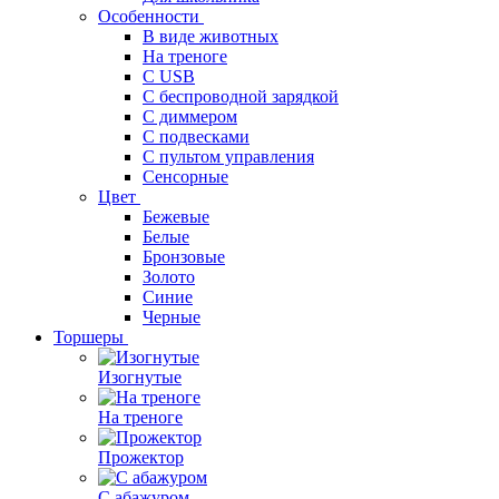
Особенности
В виде животных
На треноге
С USB
С беспроводной зарядкой
С диммером
С подвесками
С пультом управления
Сенсорные
Цвет
Бежевые
Белые
Бронзовые
Золото
Синие
Черные
Торшеры
Изогнутые
На треноге
Прожектор
С абажуром