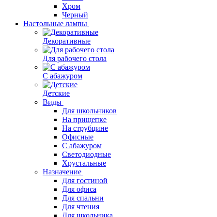
Хром
Черный
Настольные лампы
Декоративные
Для рабочего стола
С абажуром
Детские
Виды
Для школьников
На прищепке
На струбцине
Офисные
С абажуром
Светодиодные
Хрустальные
Назначение
Для гостиной
Для офиса
Для спальни
Для чтения
Для школьника