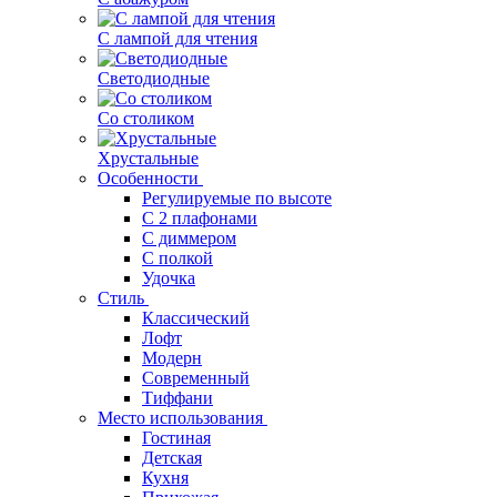
С лампой для чтения
Светодиодные
Со столиком
Хрустальные
Особенности
Регулируемые по высоте
С 2 плафонами
С диммером
С полкой
Удочка
Стиль
Классический
Лофт
Модерн
Современный
Тиффани
Место использования
Гостиная
Детская
Кухня