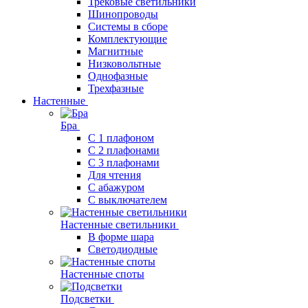
Трековые светильники
Шинопроводы
Системы в сборе
Комплектующие
Магнитные
Низковольтные
Однофазные
Трехфазные
Настенные
Бра
С 1 плафоном
С 2 плафонами
С 3 плафонами
Для чтения
С абажуром
С выключателем
Настенные светильники
В форме шара
Светодиодные
Настенные споты
Подсветки