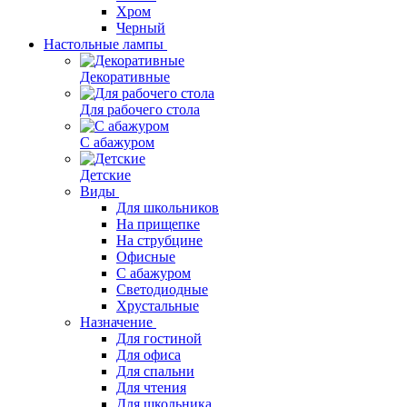
Хром
Черный
Настольные лампы
Декоративные
Для рабочего стола
С абажуром
Детские
Виды
Для школьников
На прищепке
На струбцине
Офисные
С абажуром
Светодиодные
Хрустальные
Назначение
Для гостиной
Для офиса
Для спальни
Для чтения
Для школьника