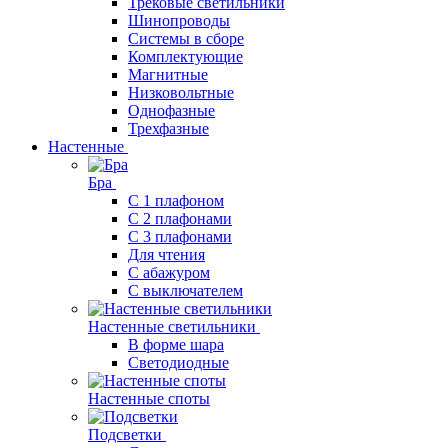
Трековые светильники
Шинопроводы
Системы в сборе
Комплектующие
Магнитные
Низковольтные
Однофазные
Трехфазные
Настенные
Бра
С 1 плафоном
С 2 плафонами
С 3 плафонами
Для чтения
С абажуром
С выключателем
Настенные светильники
В форме шара
Светодиодные
Настенные споты
Подсветки