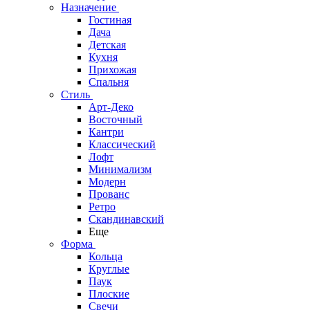
Назначение
Гостиная
Дача
Детская
Кухня
Прихожая
Спальня
Стиль
Арт-Деко
Восточный
Кантри
Классический
Лофт
Минимализм
Модерн
Прованс
Ретро
Скандинавский
Еще
Форма
Кольца
Круглые
Паук
Плоские
Свечи