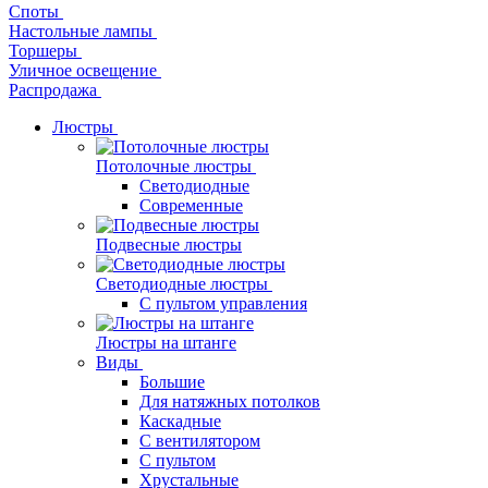
Споты
Настольные лампы
Торшеры
Уличное освещение
Распродажа
Люстры
Потолочные люстры
Светодиодные
Современные
Подвесные люстры
Светодиодные люстры
С пультом управления
Люстры на штанге
Виды
Большие
Для натяжных потолков
Каскадные
С вентилятором
С пультом
Хрустальные