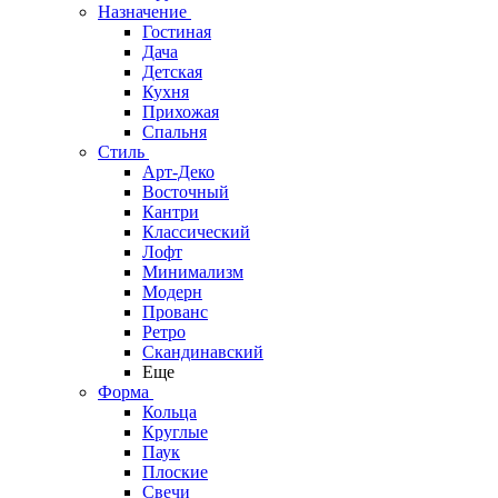
Назначение
Гостиная
Дача
Детская
Кухня
Прихожая
Спальня
Стиль
Арт-Деко
Восточный
Кантри
Классический
Лофт
Минимализм
Модерн
Прованс
Ретро
Скандинавский
Еще
Форма
Кольца
Круглые
Паук
Плоские
Свечи