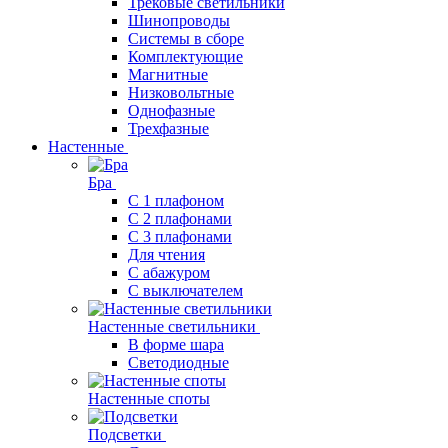
Трековые светильники
Шинопроводы
Системы в сборе
Комплектующие
Магнитные
Низковольтные
Однофазные
Трехфазные
Настенные
Бра
С 1 плафоном
С 2 плафонами
С 3 плафонами
Для чтения
С абажуром
С выключателем
Настенные светильники
В форме шара
Светодиодные
Настенные споты
Подсветки