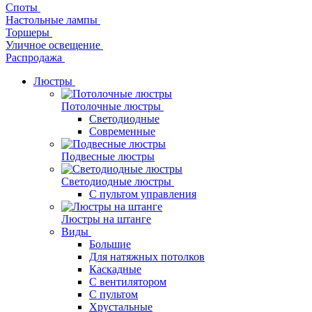
Споты
Настольные лампы
Торшеры
Уличное освещение
Распродажа
Люстры
Потолочные люстры
Светодиодные
Современные
Подвесные люстры
Светодиодные люстры
С пультом управления
Люстры на штанге
Виды
Большие
Для натяжных потолков
Каскадные
С вентилятором
С пультом
Хрустальные