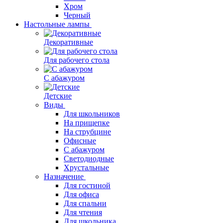
Хром
Черный
Настольные лампы
Декоративные
Для рабочего стола
С абажуром
Детские
Виды
Для школьников
На прищепке
На струбцине
Офисные
С абажуром
Светодиодные
Хрустальные
Назначение
Для гостиной
Для офиса
Для спальни
Для чтения
Для школьника