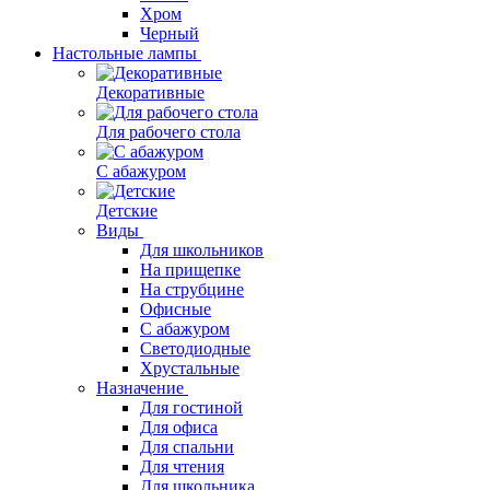
Хром
Черный
Настольные лампы
Декоративные
Для рабочего стола
С абажуром
Детские
Виды
Для школьников
На прищепке
На струбцине
Офисные
С абажуром
Светодиодные
Хрустальные
Назначение
Для гостиной
Для офиса
Для спальни
Для чтения
Для школьника