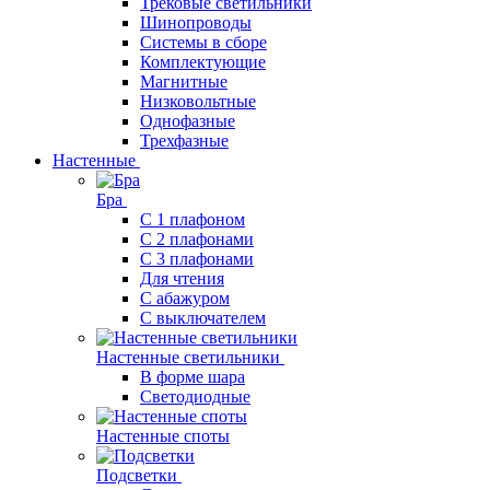
Трековые светильники
Шинопроводы
Системы в сборе
Комплектующие
Магнитные
Низковольтные
Однофазные
Трехфазные
Настенные
Бра
С 1 плафоном
С 2 плафонами
С 3 плафонами
Для чтения
С абажуром
С выключателем
Настенные светильники
В форме шара
Светодиодные
Настенные споты
Подсветки