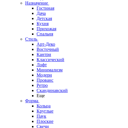
Назначение
Гостиная
Дача
Детская
Кухня
Прихожая
Спальня
Стиль
Арт-Деко
Восточный
Кантри
Классический
Лофт
Минимализм
Модерн
Прованс
Ретро
Скандинавский
Еще
Форма
Кольца
Круглые
Паук
Плоские
Свечи