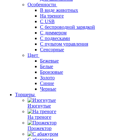
Особенности
В виде животных
На треноге
С USB
С беспроводной зарядкой
С диммером
С подвесками
С пультом управления
Сенсорные
Цвет
Бежевые
Белые
Бронзовые
Золото
Синие
Черные
Торшеры
Изогнутые
На треноге
Прожектор
С абажуром