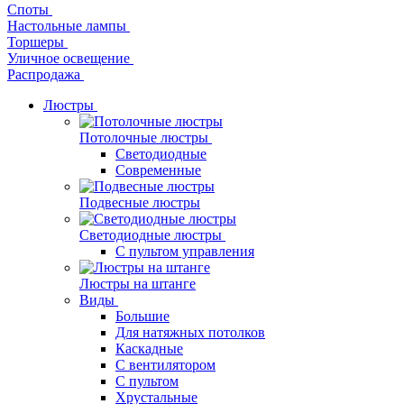
Споты
Настольные лампы
Торшеры
Уличное освещение
Распродажа
Люстры
Потолочные люстры
Светодиодные
Современные
Подвесные люстры
Светодиодные люстры
С пультом управления
Люстры на штанге
Виды
Большие
Для натяжных потолков
Каскадные
С вентилятором
С пультом
Хрустальные