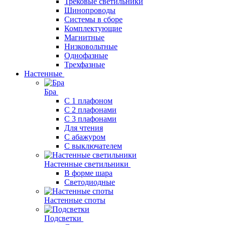
Трековые светильники
Шинопроводы
Системы в сборе
Комплектующие
Магнитные
Низковольтные
Однофазные
Трехфазные
Настенные
Бра
С 1 плафоном
С 2 плафонами
С 3 плафонами
Для чтения
С абажуром
С выключателем
Настенные светильники
В форме шара
Светодиодные
Настенные споты
Подсветки