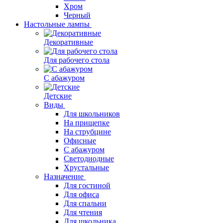
Хром
Черный
Настольные лампы
Декоративные
Для рабочего стола
С абажуром
Детские
Виды
Для школьников
На прищепке
На струбцине
Офисные
С абажуром
Светодиодные
Хрустальные
Назначение
Для гостиной
Для офиса
Для спальни
Для чтения
Для школьника