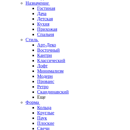
Назначение
Гостиная
Дача
Детская
Кухня
Прихожая
Спальня
Стиль
Арт-Деко
Восточный
Кантри
Классический
Лофт
Минимализм
Модерн
Прованс
Ретро
Скандинавский
Еще
Форма
Кольца
Круглые
Паук
Плоские
Свечи