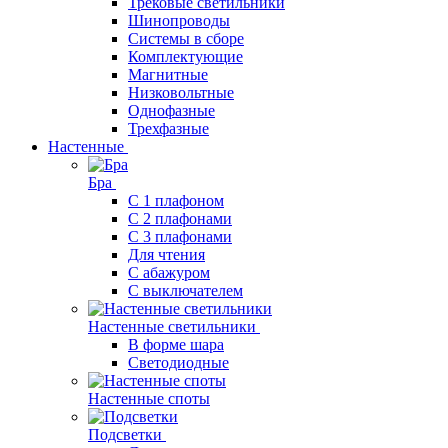
Трековые светильники
Шинопроводы
Системы в сборе
Комплектующие
Магнитные
Низковольтные
Однофазные
Трехфазные
Настенные
Бра
С 1 плафоном
С 2 плафонами
С 3 плафонами
Для чтения
С абажуром
С выключателем
Настенные светильники
В форме шара
Светодиодные
Настенные споты
Подсветки