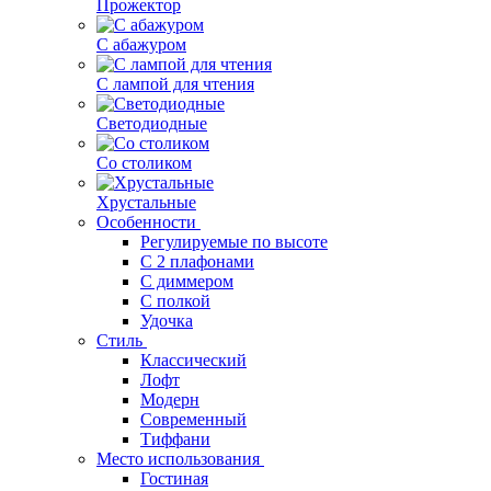
Прожектор
С абажуром
С лампой для чтения
Светодиодные
Со столиком
Хрустальные
Особенности
Регулируемые по высоте
С 2 плафонами
С диммером
С полкой
Удочка
Стиль
Классический
Лофт
Модерн
Современный
Тиффани
Место использования
Гостиная