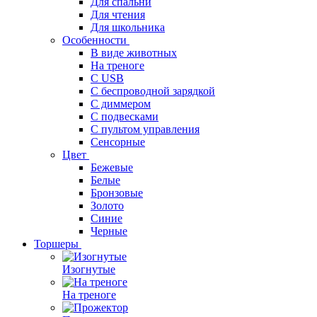
Для спальни
Для чтения
Для школьника
Особенности
В виде животных
На треноге
С USB
С беспроводной зарядкой
С диммером
С подвесками
С пультом управления
Сенсорные
Цвет
Бежевые
Белые
Бронзовые
Золото
Синие
Черные
Торшеры
Изогнутые
На треноге