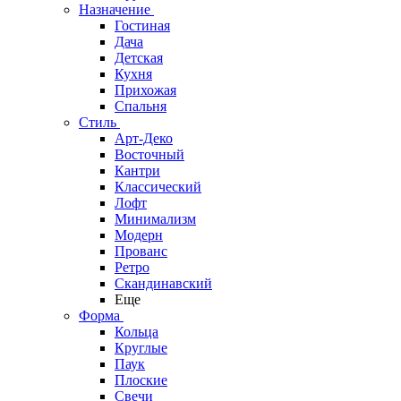
Назначение
Гостиная
Дача
Детская
Кухня
Прихожая
Спальня
Стиль
Арт-Деко
Восточный
Кантри
Классический
Лофт
Минимализм
Модерн
Прованс
Ретро
Скандинавский
Еще
Форма
Кольца
Круглые
Паук
Плоские
Свечи