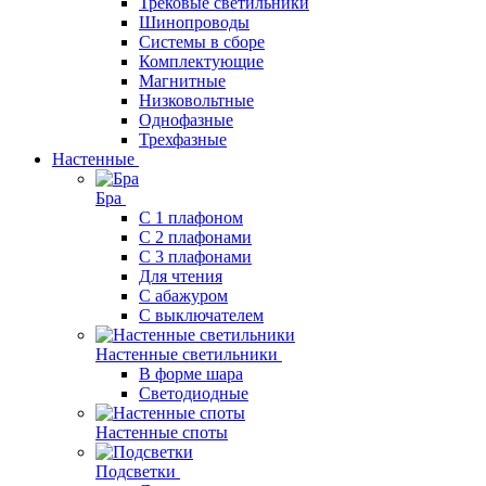
Трековые светильники
Шинопроводы
Системы в сборе
Комплектующие
Магнитные
Низковольтные
Однофазные
Трехфазные
Настенные
Бра
С 1 плафоном
С 2 плафонами
С 3 плафонами
Для чтения
С абажуром
С выключателем
Настенные светильники
В форме шара
Светодиодные
Настенные споты
Подсветки