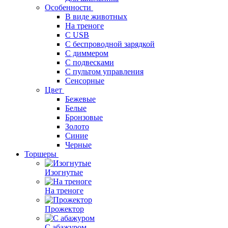
Особенности
В виде животных
На треноге
С USB
С беспроводной зарядкой
С диммером
С подвесками
С пультом управления
Сенсорные
Цвет
Бежевые
Белые
Бронзовые
Золото
Синие
Черные
Торшеры
Изогнутые
На треноге
Прожектор
С абажуром