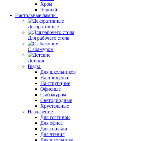
Хром
Черный
Настольные лампы
Декоративные
Для рабочего стола
С абажуром
Детские
Виды
Для школьников
На прищепке
На струбцине
Офисные
С абажуром
Светодиодные
Хрустальные
Назначение
Для гостиной
Для офиса
Для спальни
Для чтения
Для школьника