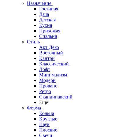
Назначение
Гостиная
Дача
Детская
Кухня
Прихожая
Спальня
Стиль
Арт-Деко
Восточный
Кантри
Классический
Лофт
Минимализм
Модерн
Прованс
Ретро
Скандинавский
Еще
Форма
Кольца
Круглые
Паук
Плоские
Свечи