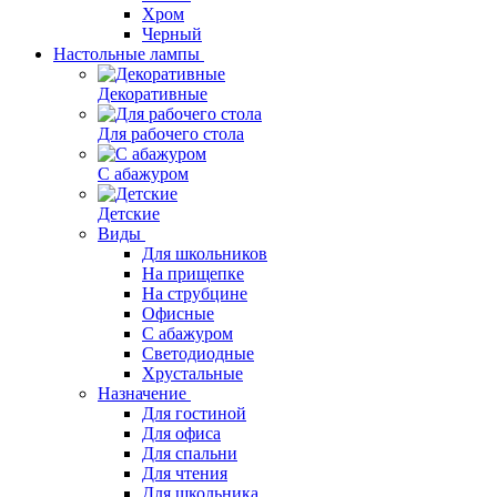
Хром
Черный
Настольные лампы
Декоративные
Для рабочего стола
С абажуром
Детские
Виды
Для школьников
На прищепке
На струбцине
Офисные
С абажуром
Светодиодные
Хрустальные
Назначение
Для гостиной
Для офиса
Для спальни
Для чтения
Для школьника