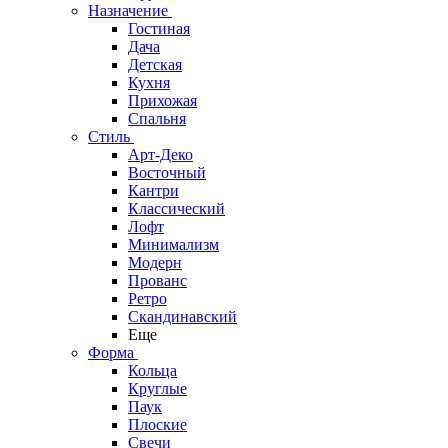
Назначение
Гостиная
Дача
Детская
Кухня
Прихожая
Спальня
Стиль
Арт-Деко
Восточный
Кантри
Классический
Лофт
Минимализм
Модерн
Прованс
Ретро
Скандинавский
Еще
Форма
Кольца
Круглые
Паук
Плоские
Свечи