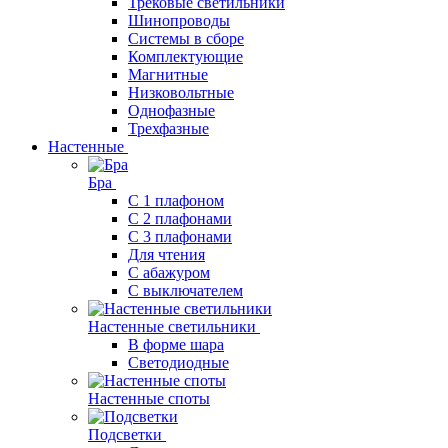
Трековые светильники
Шинопроводы
Системы в сборе
Комплектующие
Магнитные
Низковольтные
Однофазные
Трехфазные
Настенные
Бра
С 1 плафоном
С 2 плафонами
С 3 плафонами
Для чтения
С абажуром
С выключателем
Настенные светильники
В форме шара
Светодиодные
Настенные споты
Подсветки