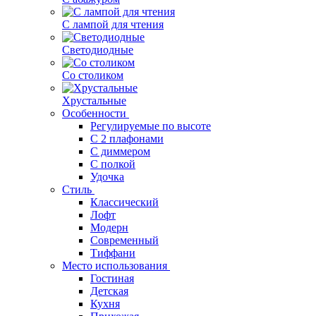
С лампой для чтения
Светодиодные
Со столиком
Хрустальные
Особенности
Регулируемые по высоте
С 2 плафонами
С диммером
С полкой
Удочка
Стиль
Классический
Лофт
Модерн
Современный
Тиффани
Место использования
Гостиная
Детская
Кухня