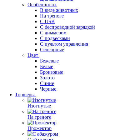
Особенности
В виде животных
На треноге
С USB
С беспроводной зарядкой
С диммером
С подвесками
С пультом управления
Сенсорные
Цвет
Бежевые
Белые
Бронзовые
Золото
Синие
Черные
Торшеры
Изогнутые
На треноге
Прожектор
С абажуром