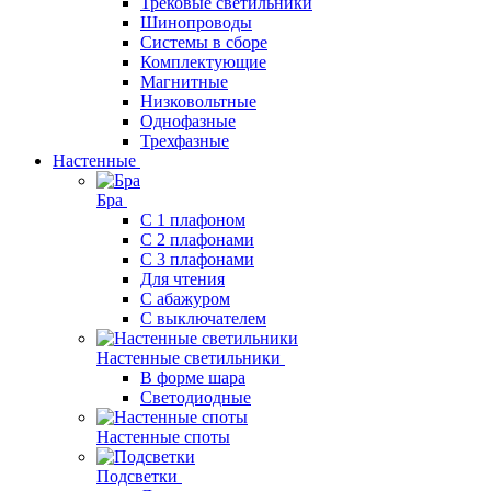
Трековые светильники
Шинопроводы
Системы в сборе
Комплектующие
Магнитные
Низковольтные
Однофазные
Трехфазные
Настенные
Бра
С 1 плафоном
С 2 плафонами
С 3 плафонами
Для чтения
С абажуром
С выключателем
Настенные светильники
В форме шара
Светодиодные
Настенные споты
Подсветки