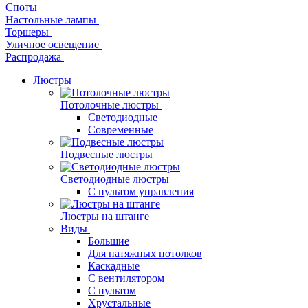
Споты
Настольные лампы
Торшеры
Уличное освещение
Распродажа
Люстры
Потолочные люстры
Светодиодные
Современные
Подвесные люстры
Светодиодные люстры
С пультом управления
Люстры на штанге
Виды
Большие
Для натяжных потолков
Каскадные
С вентилятором
С пультом
Хрустальные