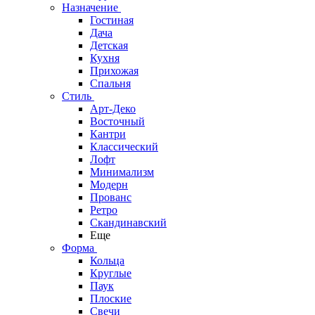
Назначение
Гостиная
Дача
Детская
Кухня
Прихожая
Спальня
Стиль
Арт-Деко
Восточный
Кантри
Классический
Лофт
Минимализм
Модерн
Прованс
Ретро
Скандинавский
Еще
Форма
Кольца
Круглые
Паук
Плоские
Свечи