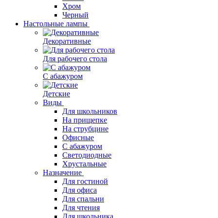
Хром
Черный
Настольные лампы
Декоративные
Для рабочего стола
С абажуром
Детские
Виды
Для школьников
На прищепке
На струбцине
Офисные
С абажуром
Светодиодные
Хрустальные
Назначение
Для гостиной
Для офиса
Для спальни
Для чтения
Для школьника