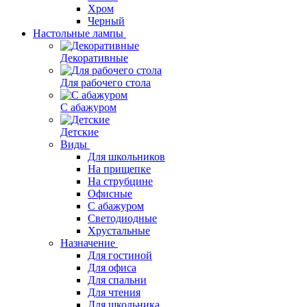
Хром
Черный
Настольные лампы
Декоративные
Для рабочего стола
С абажуром
Детские
Виды
Для школьников
На прищепке
На струбцине
Офисные
С абажуром
Светодиодные
Хрустальные
Назначение
Для гостиной
Для офиса
Для спальни
Для чтения
Для школьника