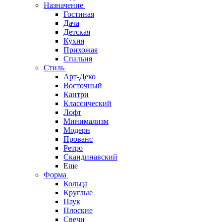
Назначение
Гостиная
Дача
Детская
Кухня
Прихожая
Спальня
Стиль
Арт-Деко
Восточный
Кантри
Классический
Лофт
Минимализм
Модерн
Прованс
Ретро
Скандинавский
Еще
Форма
Кольца
Круглые
Паук
Плоские
Свечи