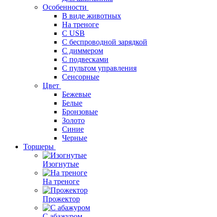
Особенности
В виде животных
На треноге
С USB
С беспроводной зарядкой
С диммером
С подвесками
С пультом управления
Сенсорные
Цвет
Бежевые
Белые
Бронзовые
Золото
Синие
Черные
Торшеры
Изогнутые
На треноге
Прожектор
С абажуром