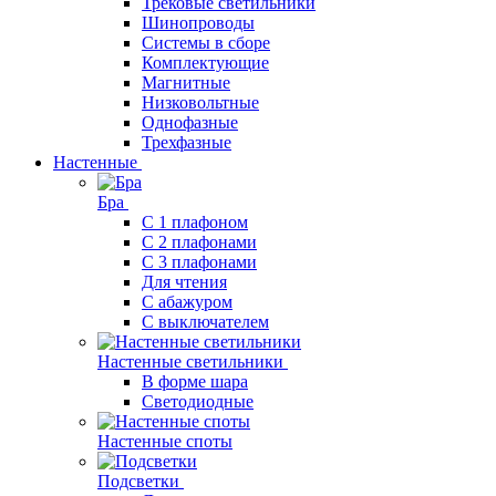
Трековые светильники
Шинопроводы
Системы в сборе
Комплектующие
Магнитные
Низковольтные
Однофазные
Трехфазные
Настенные
Бра
С 1 плафоном
С 2 плафонами
С 3 плафонами
Для чтения
С абажуром
С выключателем
Настенные светильники
В форме шара
Светодиодные
Настенные споты
Подсветки