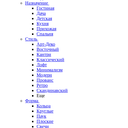
Назначение
Гостиная
Дача
Детская
Кухня
Прихожая
Спальня
Стиль
Арт-Деко
Восточный
Кантри
Классический
Лофт
Минимализм
Модерн
Прованс
Ретро
Скандинавский
Еще
Форма
Кольца
Круглые
Паук
Плоские
Свечи