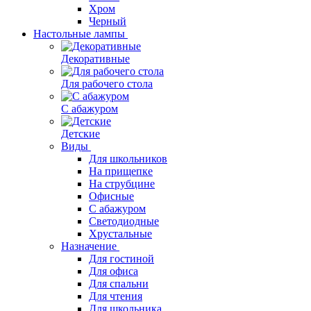
Хром
Черный
Настольные лампы
Декоративные
Для рабочего стола
С абажуром
Детские
Виды
Для школьников
На прищепке
На струбцине
Офисные
С абажуром
Светодиодные
Хрустальные
Назначение
Для гостиной
Для офиса
Для спальни
Для чтения
Для школьника