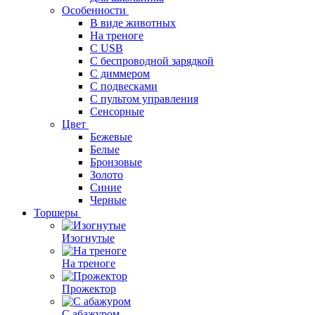
Особенности
В виде животных
На треноге
С USB
С беспроводной зарядкой
С диммером
С подвесками
С пультом управления
Сенсорные
Цвет
Бежевые
Белые
Бронзовые
Золото
Синие
Черные
Торшеры
Изогнутые
На треноге
Прожектор
С абажуром