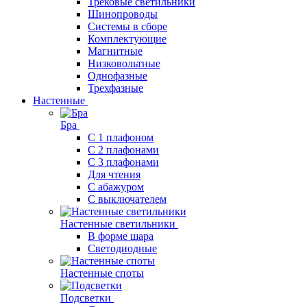
Трековые светильники
Шинопроводы
Системы в сборе
Комплектующие
Магнитные
Низковольтные
Однофазные
Трехфазные
Настенные
Бра
С 1 плафоном
С 2 плафонами
С 3 плафонами
Для чтения
С абажуром
С выключателем
Настенные светильники
В форме шара
Светодиодные
Настенные споты
Подсветки