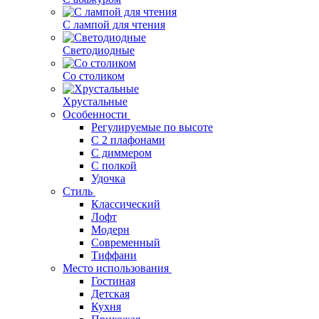
С лампой для чтения
Светодиодные
Со столиком
Хрустальные
Особенности
Регулируемые по высоте
С 2 плафонами
С диммером
С полкой
Удочка
Стиль
Классический
Лофт
Модерн
Современный
Тиффани
Место использования
Гостиная
Детская
Кухня