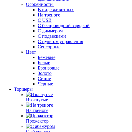
Особенности
В виде животных
На треноге
С USB
С беспроводной зарядкой
С диммером
С подвесками
С пультом управления
Сенсорные
Цвет
Бежевые
Белые
Бронзовые
Золото
Синие
Черные
Торшеры
Изогнутые
На треноге
Прожектор
С абажуром