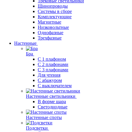
Трековые светильники
Шинопроводы
Системы в сборе
Комплектующие
Магнитные
Низковольтные
Однофазные
Трехфазные
Настенные
Бра
С 1 плафоном
С 2 плафонами
С 3 плафонами
Для чтения
С абажуром
С выключателем
Настенные светильники
В форме шара
Светодиодные
Настенные споты
Подсветки