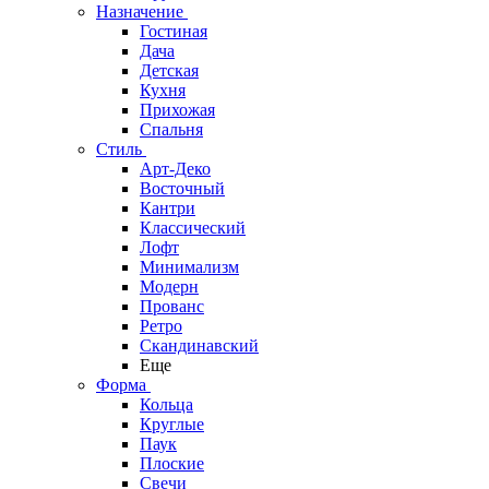
Назначение
Гостиная
Дача
Детская
Кухня
Прихожая
Спальня
Стиль
Арт-Деко
Восточный
Кантри
Классический
Лофт
Минимализм
Модерн
Прованс
Ретро
Скандинавский
Еще
Форма
Кольца
Круглые
Паук
Плоские
Свечи