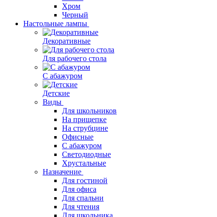
Хром
Черный
Настольные лампы
Декоративные
Для рабочего стола
С абажуром
Детские
Виды
Для школьников
На прищепке
На струбцине
Офисные
С абажуром
Светодиодные
Хрустальные
Назначение
Для гостиной
Для офиса
Для спальни
Для чтения
Для школьника