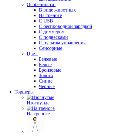
Особенности
В виде животных
На треноге
С USB
С беспроводной зарядкой
С диммером
С подвесками
С пультом управления
Сенсорные
Цвет
Бежевые
Белые
Бронзовые
Золото
Синие
Черные
Торшеры
Изогнутые
На треноге