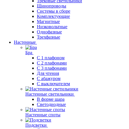
Трековые светильники
Шинопроводы
Системы в сборе
Комплектующие
Магнитные
Низковольтные
Однофазные
Трехфазные
Настенные
Бра
С 1 плафоном
С 2 плафонами
С 3 плафонами
Для чтения
С абажуром
С выключателем
Настенные светильники
В форме шара
Светодиодные
Настенные споты
Подсветки