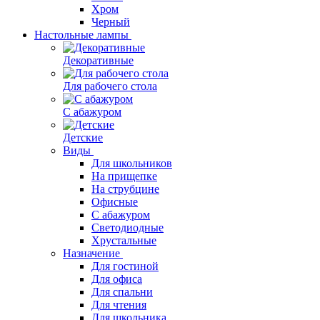
Хром
Черный
Настольные лампы
Декоративные
Для рабочего стола
С абажуром
Детские
Виды
Для школьников
На прищепке
На струбцине
Офисные
С абажуром
Светодиодные
Хрустальные
Назначение
Для гостиной
Для офиса
Для спальни
Для чтения
Для школьника