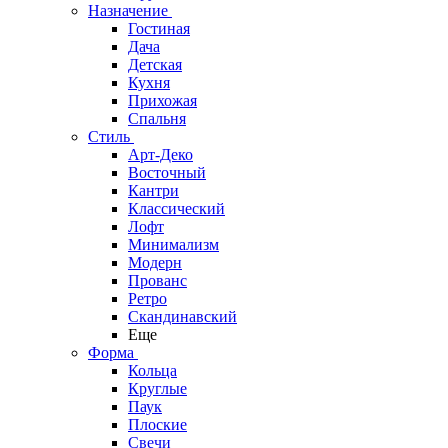
Назначение
Гостиная
Дача
Детская
Кухня
Прихожая
Спальня
Стиль
Арт-Деко
Восточный
Кантри
Классический
Лофт
Минимализм
Модерн
Прованс
Ретро
Скандинавский
Еще
Форма
Кольца
Круглые
Паук
Плоские
Свечи