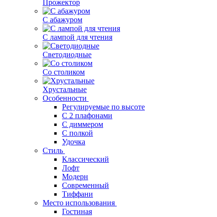
Прожектор
С абажуром
С лампой для чтения
Светодиодные
Со столиком
Хрустальные
Особенности
Регулируемые по высоте
С 2 плафонами
С диммером
С полкой
Удочка
Стиль
Классический
Лофт
Модерн
Современный
Тиффани
Место использования
Гостиная