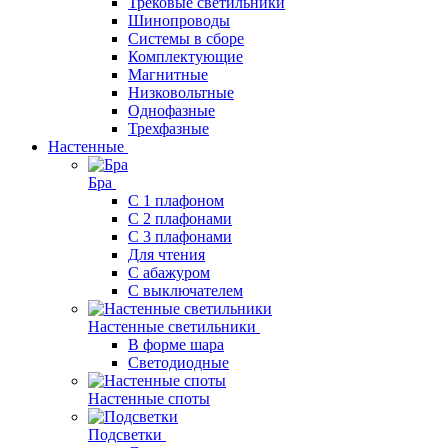
Трековые светильники
Шинопроводы
Системы в сборе
Комплектующие
Магнитные
Низковольтные
Однофазные
Трехфазные
Настенные
Бра
С 1 плафоном
С 2 плафонами
С 3 плафонами
Для чтения
С абажуром
С выключателем
Настенные светильники
В форме шара
Светодиодные
Настенные споты
Подсветки