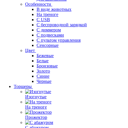
Особенности
В виде животных
На треноге
С USB
С беспроводной зарядкой
С диммером
С подвесками
С пультом управления
Сенсорные
Цвет
Бежевые
Белые
Бронзовые
Золото
Синие
Черные
Торшеры
Изогнутые
На треноге
Прожектор
С абажуром