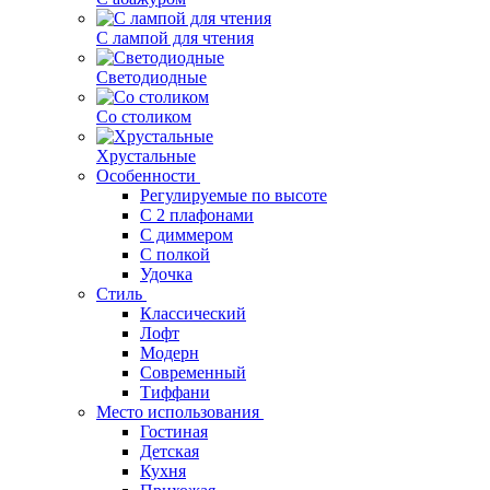
С лампой для чтения
Светодиодные
Со столиком
Хрустальные
Особенности
Регулируемые по высоте
С 2 плафонами
С диммером
С полкой
Удочка
Стиль
Классический
Лофт
Модерн
Современный
Тиффани
Место использования
Гостиная
Детская
Кухня