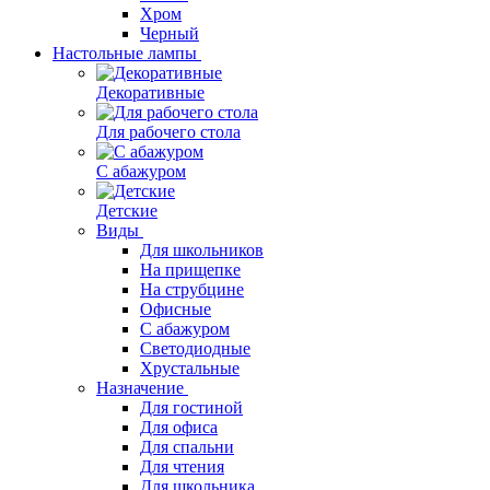
Хром
Черный
Настольные лампы
Декоративные
Для рабочего стола
С абажуром
Детские
Виды
Для школьников
На прищепке
На струбцине
Офисные
С абажуром
Светодиодные
Хрустальные
Назначение
Для гостиной
Для офиса
Для спальни
Для чтения
Для школьника