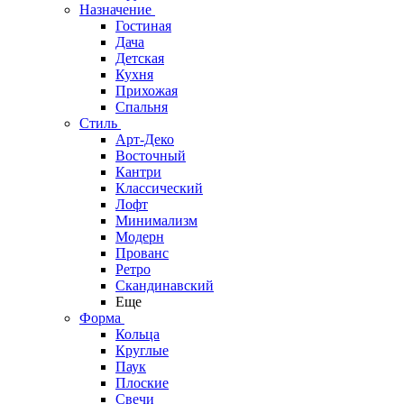
Назначение
Гостиная
Дача
Детская
Кухня
Прихожая
Спальня
Стиль
Арт-Деко
Восточный
Кантри
Классический
Лофт
Минимализм
Модерн
Прованс
Ретро
Скандинавский
Еще
Форма
Кольца
Круглые
Паук
Плоские
Свечи