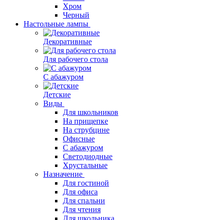
Хром
Черный
Настольные лампы
Декоративные
Для рабочего стола
С абажуром
Детские
Виды
Для школьников
На прищепке
На струбцине
Офисные
С абажуром
Светодиодные
Хрустальные
Назначение
Для гостиной
Для офиса
Для спальни
Для чтения
Для школьника