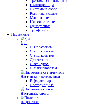
Трековые светильники
Шинопроводы
Системы в сборе
Комплектующие
Магнитные
Низковольтные
Однофазные
Трехфазные
Настенные
Бра
С 1 плафоном
С 2 плафонами
С 3 плафонами
Для чтения
С абажуром
С выключателем
Настенные светильники
В форме шара
Светодиодные
Настенные споты
Подсветки