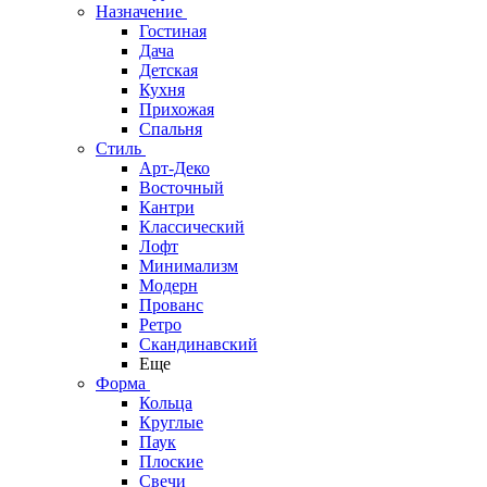
Назначение
Гостиная
Дача
Детская
Кухня
Прихожая
Спальня
Стиль
Арт-Деко
Восточный
Кантри
Классический
Лофт
Минимализм
Модерн
Прованс
Ретро
Скандинавский
Еще
Форма
Кольца
Круглые
Паук
Плоские
Свечи