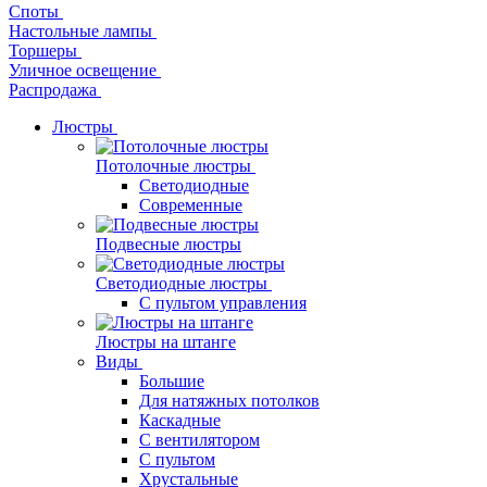
Споты
Настольные лампы
Торшеры
Уличное освещение
Распродажа
Люстры
Потолочные люстры
Светодиодные
Современные
Подвесные люстры
Светодиодные люстры
С пультом управления
Люстры на штанге
Виды
Большие
Для натяжных потолков
Каскадные
С вентилятором
С пультом
Хрустальные