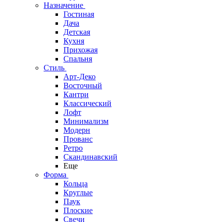
Назначение
Гостиная
Дача
Детская
Кухня
Прихожая
Спальня
Стиль
Арт-Деко
Восточный
Кантри
Классический
Лофт
Минимализм
Модерн
Прованс
Ретро
Скандинавский
Еще
Форма
Кольца
Круглые
Паук
Плоские
Свечи