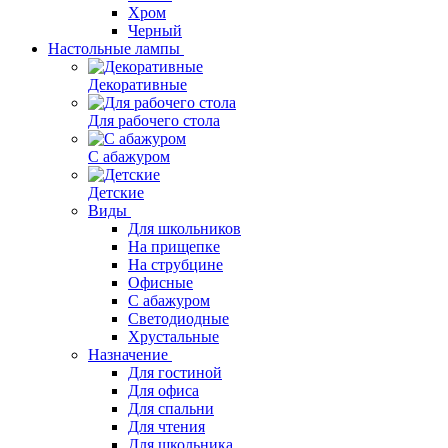
Хром
Черный
Настольные лампы
Декоративные
Для рабочего стола
С абажуром
Детские
Виды
Для школьников
На прищепке
На струбцине
Офисные
С абажуром
Светодиодные
Хрустальные
Назначение
Для гостиной
Для офиса
Для спальни
Для чтения
Для школьника