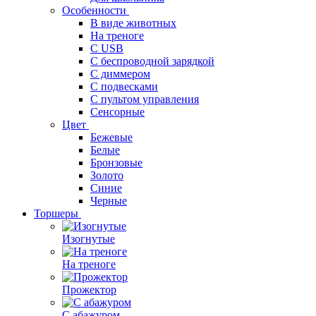
Особенности
В виде животных
На треноге
С USB
С беспроводной зарядкой
С диммером
С подвесками
С пультом управления
Сенсорные
Цвет
Бежевые
Белые
Бронзовые
Золото
Синие
Черные
Торшеры
Изогнутые
На треноге
Прожектор
С абажуром