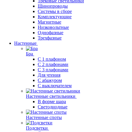
Трековые светильники
Шинопроводы
Системы в сборе
Комплектующие
Магнитные
Низковольтные
Однофазные
Трехфазные
Настенные
Бра
С 1 плафоном
С 2 плафонами
С 3 плафонами
Для чтения
С абажуром
С выключателем
Настенные светильники
В форме шара
Светодиодные
Настенные споты
Подсветки