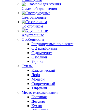
С лампой для чтения
Светодиодные
Со столиком
Хрустальные
Особенности
Регулируемые по высоте
С 2 плафонами
С диммером
С полкой
Удочка
Стиль
Классический
Лофт
Модерн
Современный
Тиффани
Место использования
Гостиная
Детская
Кухня