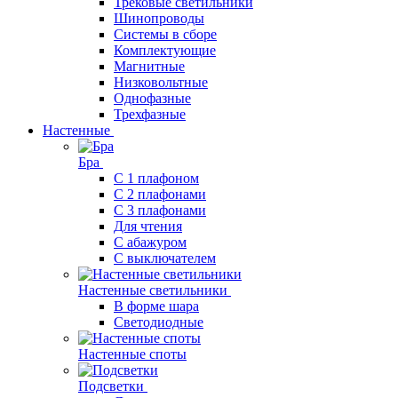
Трековые светильники
Шинопроводы
Системы в сборе
Комплектующие
Магнитные
Низковольтные
Однофазные
Трехфазные
Настенные
Бра
С 1 плафоном
С 2 плафонами
С 3 плафонами
Для чтения
С абажуром
С выключателем
Настенные светильники
В форме шара
Светодиодные
Настенные споты
Подсветки