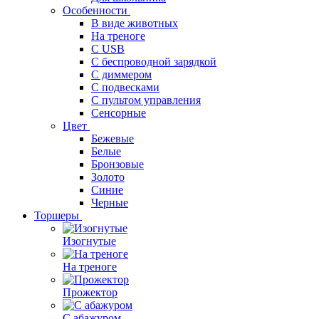
Особенности
В виде животных
На треноге
С USB
С беспроводной зарядкой
С диммером
С подвесками
С пультом управления
Сенсорные
Цвет
Бежевые
Белые
Бронзовые
Золото
Синие
Черные
Торшеры
Изогнутые
На треноге
Прожектор
С абажуром