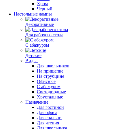
Хром
Черный
Настольные лампы
Декоративные
Для рабочего стола
С абажуром
Детские
Виды
Для школьников
На прищепке
На струбцине
Офисные
С абажуром
Светодиодные
Хрустальные
Назначение
Для гостиной
Для офиса
Для спальни
Для чтения
Для школьника