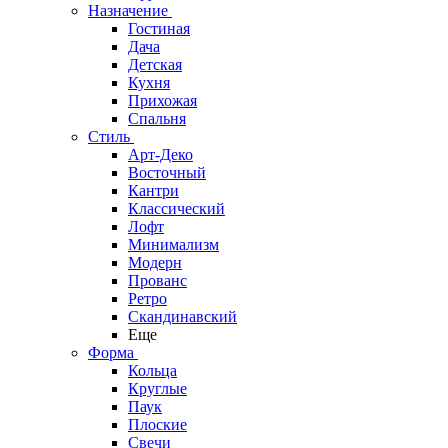
Назначение
Гостиная
Дача
Детская
Кухня
Прихожая
Спальня
Стиль
Арт-Деко
Восточный
Кантри
Классический
Лофт
Минимализм
Модерн
Прованс
Ретро
Скандинавский
Еще
Форма
Кольца
Круглые
Паук
Плоские
Свечи